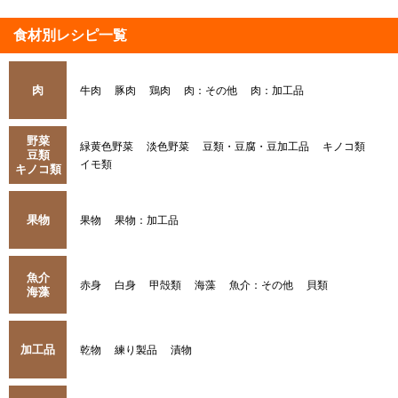
食材別レシピ一覧
肉
牛肉
豚肉
鶏肉
肉：その他
肉：加工品
野菜
緑黄色野菜
淡色野菜
豆類・豆腐・豆加工品
キノコ類
豆類
イモ類
キノコ類
果物
果物
果物：加工品
魚介
赤身
白身
甲殻類
海藻
魚介：その他
貝類
海藻
加工品
乾物
練り製品
漬物