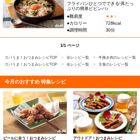
フライパンひとつでできる!具たっ
ぷりの簡単ビビンバ♪
●難易度
★
★
★
●カロリー
728kcal
●調理時間
30分
1/1 ページ
ズバうま！おつまみレシピTOP
全レシピ一覧
牛挽き肉のレシピ一覧
ズバうま！おつまみレシピTOP
全レシピ一覧
主食のレシピ一覧
今月のおすすめ 特集レシピ
ビールに合う！おつまみレシピ
アウトドア！おつまみレシピ