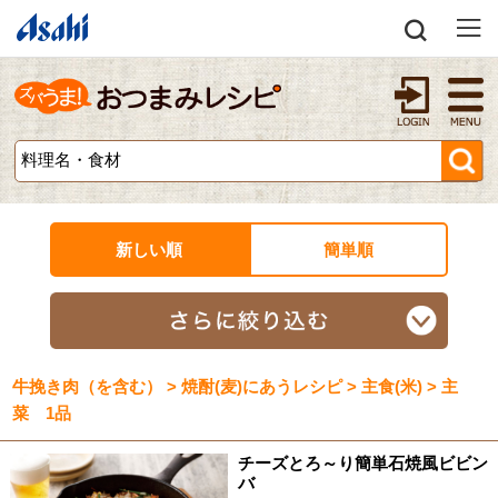
新しい順
簡単順
牛挽き肉（を含む） > 焼酎(麦)にあうレシピ > 主食(米) > 主
菜 1品
チーズとろ～り簡単石焼風ビビン
バ