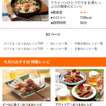
フライパンひとつでできる!具たっ
ぷりの簡単ビビンバ♪
●難易度
★
★
★
●カロリー
728kcal
●調理時間
30分
1/1 ページ
ズバうま！おつまみレシピTOP
全レシピ一覧
牛挽き肉のレシピ一覧
ズバうま！おつまみレシピTOP
全レシピ一覧
主食のレシピ一覧
今月のおすすめ 特集レシピ
ビールに合う！おつまみレシピ
アウトドア！おつまみレシピ