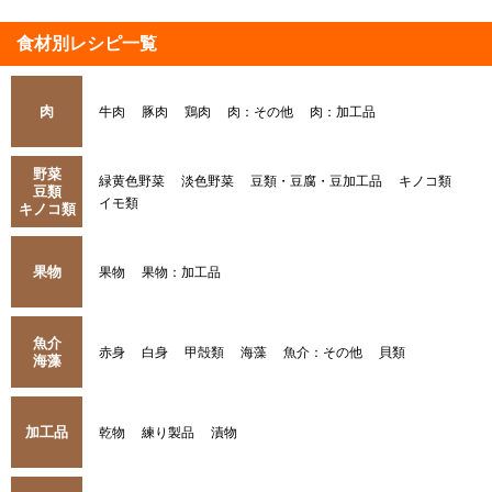
食材別レシピ一覧
肉
牛肉
豚肉
鶏肉
肉：その他
肉：加工品
野菜
緑黄色野菜
淡色野菜
豆類・豆腐・豆加工品
キノコ類
豆類
イモ類
キノコ類
果物
果物
果物：加工品
魚介
赤身
白身
甲殻類
海藻
魚介：その他
貝類
海藻
加工品
乾物
練り製品
漬物