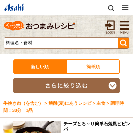
新しい順
簡単順
牛挽き肉（を含む） > 焼酎(麦)にあうレシピ > 主食 > 調理時
間：30分 1品
チーズとろ～り簡単石焼風ビビン
バ