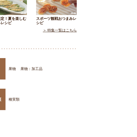
限定！夏を楽しむ
スポーツ観戦おつまみレ
みレシピ
シピ
＞ 特集一覧はこちら
果物
果物：加工品
類
種実類