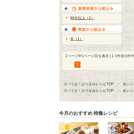
60分以上（1）
冬（1）
1ページ中1ページ目を表示 [ 1-1件目/1件中 
1
ズバうま！おつまみレシピTOP
全レシ
ズバうま！おつまみレシピTOP
全レシ
今月のおすすめ 特集レシピ