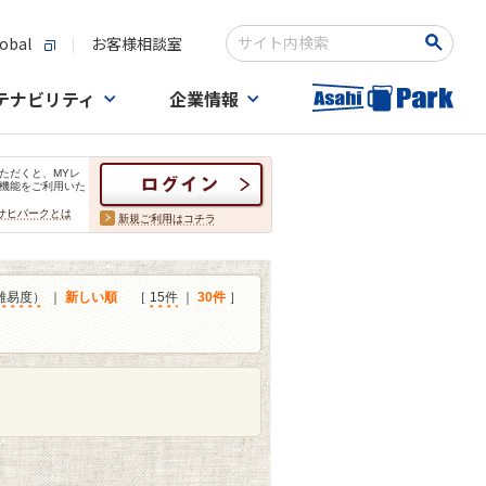
obal
お客様相談室
検索キーワード入力
テナビリティ
企業情報
ただくと、MYレ
機能をご利用いた
サヒパークとは
新規ご利用はコチラ
難易度）
｜
新しい順
［
15件
｜
30件
］