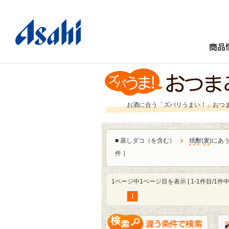
商品
お酒に合う「ズバリうまい！」おつ
■
蒸しダコ（を含む）
焼酎
(
麦
)にあ
件 ］
1ページ中1ページ目を表示 [ 1-1件目/1件中 
1