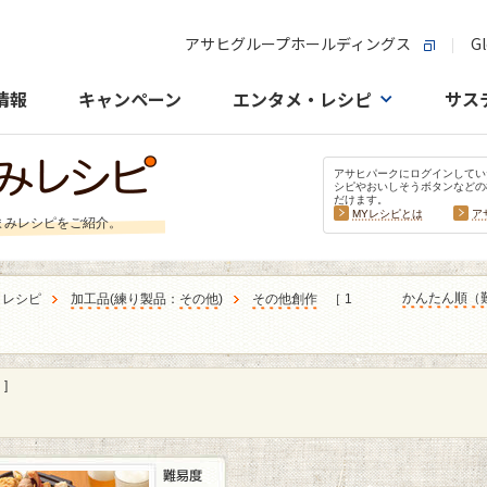
アサヒグループホールディングス
Gl
情報
キャンペーン
エンタメ・レシピ
サス
アサヒパークにログインしてい
シピやおいしそうボタンなどの
だけます。
MYレシピとは
ア
まみレシピをご紹介。
かんたん順（
うレシピ
加工品
(
練り製品
：
その他
)
その他創作
［ 1
]