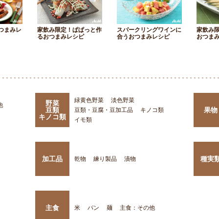
つまみレ
家飲み限定！ぱぱっと作
スパークリングワインに
家飲み
るおつまみレシピ
合うおつまみレシピ
おつま
緑黄色野菜
淡色野菜
野菜
他
豆類
果物
豆類・豆腐・豆加工品
キノコ類
キノコ類
イモ類
加工品
種実
乾物
練り製品
漬物
主食
米
パン
麺
主食：その他