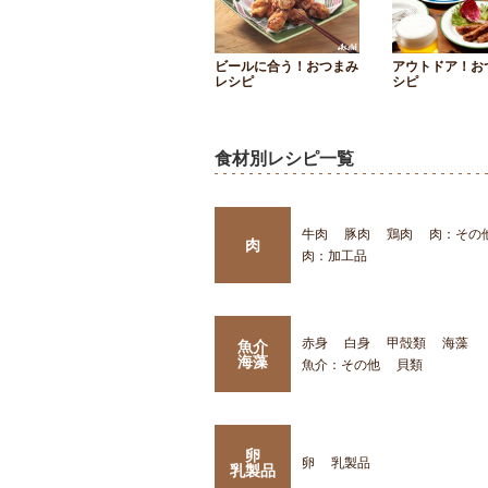
ビールに合う！おつまみ
アウトドア！お
レシピ
シピ
食材別レシピ一覧
牛肉
豚肉
鶏肉
肉：その
肉
肉：加工品
赤身
白身
甲殻類
海藻
魚介
海藻
魚介：その他
貝類
卵
卵
乳製品
乳製品