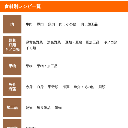
食材別レシピ一覧
肉
牛肉
豚肉
鶏肉
肉：その他
肉：加工品
野菜
緑黄色野菜
淡色野菜
豆類・豆腐・豆加工品
キノコ類
豆類
イモ類
キノコ類
果物
果物
果物：加工品
魚介
赤身
白身
甲殻類
海藻
魚介：その他
貝類
海藻
加工品
乾物
練り製品
漬物