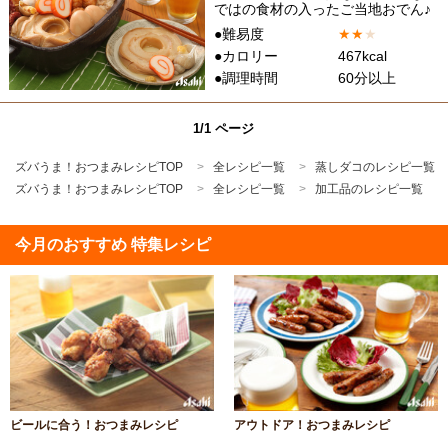
ではの食材の入ったご当地おでん♪
●難易度
★
★
★
●カロリー
467kcal
●調理時間
60分以上
1/1 ページ
ズバうま！おつまみレシピTOP
全レシピ一覧
蒸しダコのレシピ一覧
ズバうま！おつまみレシピTOP
全レシピ一覧
加工品のレシピ一覧
今月のおすすめ 特集レシピ
ビールに合う！おつまみレシピ
アウトドア！おつまみレシピ