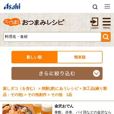
新しい順
簡単順
蒸しダコ（を含む） > 焼酎(麦)にあうレシピ > 加工品(練り製
品：その他) > その他創作 > その他 1品
金沢おでん
車麩、赤巻、バイ貝などの金沢なら