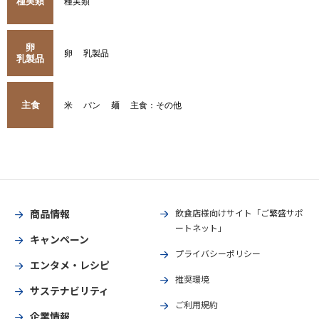
種実類
種実類
卵
卵
乳製品
乳製品
主食
米
パン
麺
主食：その他
商品情報
飲食店様向けサイト「ご繁盛サポ
ートネット」
キャンペーン
プライバシーポリシー
エンタメ・レシピ
推奨環境
サステナビリティ
ご利用規約
企業情報