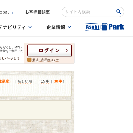
obal
お客様相談室
検索キーワード入力
テナビリティ
企業情報
ただくと、MYレ
機能をご利用いた
サヒパークとは
新規ご利用はコチラ
難易度）
｜
新しい順
［
15件
｜
30件
］