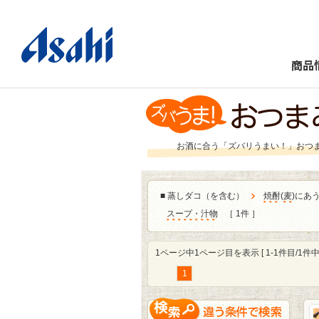
商品
お酒に合う「ズバリうまい！」おつ
■
蒸しダコ（を含む）
焼酎
(
麦
)にあ
スープ・汁物
［ 1件 ］
1ページ中1ページ目を表示 [ 1-1件目/1件中 
1