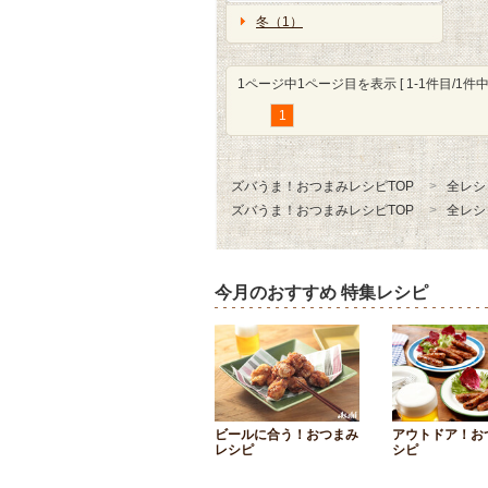
冬（1）
1ページ中1ページ目を表示 [ 1-1件目/1件中 
1
ズバうま！おつまみレシピTOP
全レシ
ズバうま！おつまみレシピTOP
全レシ
今月のおすすめ 特集レシピ
ビールに合う！おつまみ
アウトドア！お
レシピ
シピ