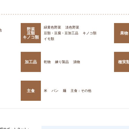
緑黄色野菜
淡色野菜
野菜
他
豆類
果物
豆類・豆腐・豆加工品
キノコ類
キノコ類
イモ類
加工品
種実
乾物
練り製品
漬物
主食
米
パン
麺
主食：その他
盛サポートネット」