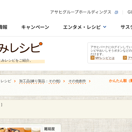
アサヒグループホールディングス
Gl
情報
キャンペーン
エンタメ・レシピ
サス
アサヒパークにログインしてい
シピやおいしそうボタンなどの
だけます。
MYレシピとは
ア
まみレシピをご紹介。
かんたん順（
うレシピ
加工品
(
練り製品
：
その他
)
その他創作
]