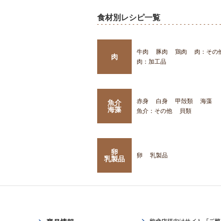
食材別レシピ一覧
牛肉
豚肉
鶏肉
肉：その
肉
肉：加工品
赤身
白身
甲殻類
海藻
魚介
海藻
魚介：その他
貝類
卵
卵
乳製品
乳製品
飲食店様向けサイト「ご繁