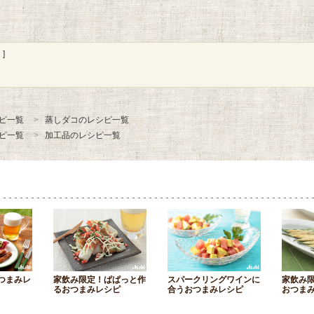
]
ピ一覧
蒸しダコのレシピ一覧
ピ一覧
加工品のレシピ一覧
つまみレ
家飲み限定！ぱぱっと作
スパークリングワインに
家飲み
るおつまみレシピ
合うおつまみレシピ
おつま