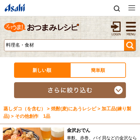
新しい順
簡単順
蒸しダコ（を含む） > 焼酎(麦)にあうレシピ > 加工品(練り製
品) > その他創作 1品
金沢おでん
車麩、赤巻、バイ貝などの金沢なら