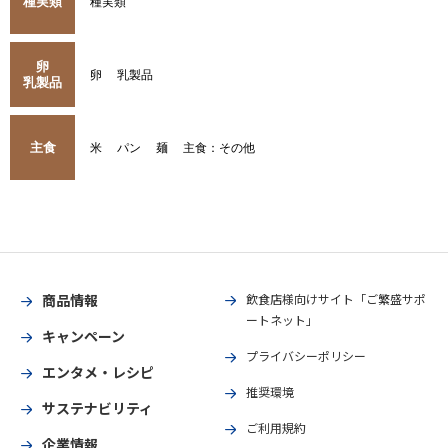
種実類
種実類
卵
卵
乳製品
乳製品
主食
米
パン
麺
主食：その他
商品情報
飲食店様向けサイト「ご繁盛サポ
ートネット」
キャンペーン
プライバシーポリシー
エンタメ・レシピ
推奨環境
サステナビリティ
ご利用規約
企業情報