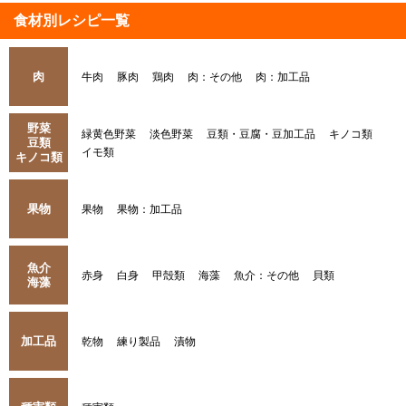
食材別レシピ一覧
肉
牛肉
豚肉
鶏肉
肉：その他
肉：加工品
野菜
緑黄色野菜
淡色野菜
豆類・豆腐・豆加工品
キノコ類
豆類
イモ類
キノコ類
果物
果物
果物：加工品
魚介
赤身
白身
甲殻類
海藻
魚介：その他
貝類
海藻
加工品
乾物
練り製品
漬物