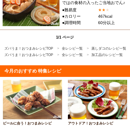
ではの食材の入ったご当地おでん♪
●難易度
★
★
★
●カロリー
467kcal
●調理時間
60分以上
1/1 ページ
ズバうま！おつまみレシピTOP
全レシピ一覧
蒸しダコのレシピ一覧
ズバうま！おつまみレシピTOP
全レシピ一覧
加工品のレシピ一覧
今月のおすすめ 特集レシピ
ビールに合う！おつまみレシピ
アウトドア！おつまみレシピ