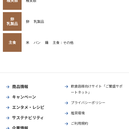
種実類
種実類
卵
卵
乳製品
乳製品
主食
米
パン
麺
主食：その他
商品情報
飲食店様向けサイト「ご繁盛サポ
ートネット」
キャンペーン
プライバシーポリシー
エンタメ・レシピ
推奨環境
サステナビリティ
ご利用規約
企業情報