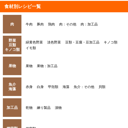
食材別レシピ一覧
肉
牛肉
豚肉
鶏肉
肉：その他
肉：加工品
野菜
緑黄色野菜
淡色野菜
豆類・豆腐・豆加工品
キノコ類
豆類
イモ類
キノコ類
果物
果物
果物：加工品
魚介
赤身
白身
甲殻類
海藻
魚介：その他
貝類
海藻
加工品
乾物
練り製品
漬物