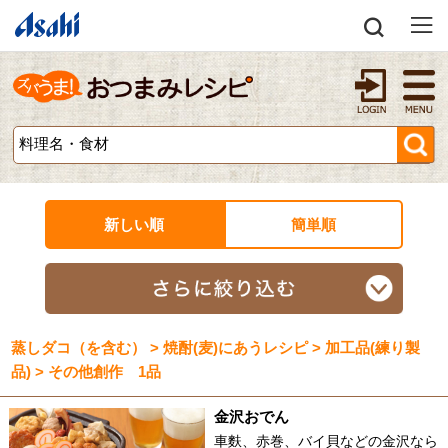
新しい順
簡単順
蒸しダコ（を含む） > 焼酎(麦)にあうレシピ > 加工品(練り製
品) > その他創作 1品
金沢おでん
車麩、赤巻、バイ貝などの金沢なら