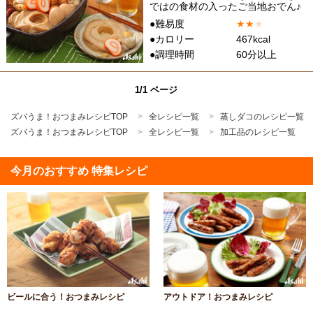
ではの食材の入ったご当地おでん♪
●難易度
★
★
★
●カロリー
467kcal
●調理時間
60分以上
1/1 ページ
ズバうま！おつまみレシピTOP
全レシピ一覧
蒸しダコのレシピ一覧
ズバうま！おつまみレシピTOP
全レシピ一覧
加工品のレシピ一覧
今月のおすすめ 特集レシピ
ビールに合う！おつまみレシピ
アウトドア！おつまみレシピ