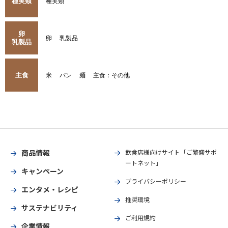
種実類
種実類
卵
卵
乳製品
乳製品
主食
米
パン
麺
主食：その他
商品情報
飲食店様向けサイト「ご繁盛サポ
ートネット」
キャンペーン
プライバシーポリシー
エンタメ・レシピ
推奨環境
サステナビリティ
ご利用規約
企業情報