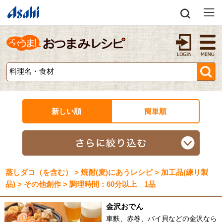
新しい順
簡単順
蒸しダコ（を含む） > 焼酎(麦)にあうレシピ > 加工品(練り製
品) > その他創作 > 調理時間：60分以上 1品
金沢おでん
車麩、赤巻、バイ貝などの金沢なら