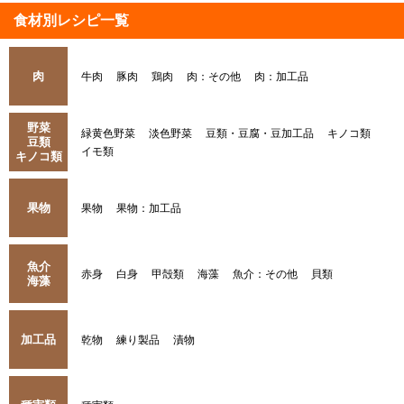
食材別レシピ一覧
肉
牛肉
豚肉
鶏肉
肉：その他
肉：加工品
野菜
緑黄色野菜
淡色野菜
豆類・豆腐・豆加工品
キノコ類
豆類
イモ類
キノコ類
果物
果物
果物：加工品
魚介
赤身
白身
甲殻類
海藻
魚介：その他
貝類
海藻
加工品
乾物
練り製品
漬物