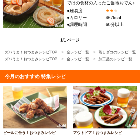
ではの食材の入ったご当地おでん♪
●難易度
★
★
★
●カロリー
467kcal
●調理時間
60分以上
1/1 ページ
ズバうま！おつまみレシピTOP
全レシピ一覧
蒸しダコのレシピ一覧
ズバうま！おつまみレシピTOP
全レシピ一覧
加工品のレシピ一覧
今月のおすすめ 特集レシピ
ビールに合う！おつまみレシピ
アウトドア！おつまみレシピ