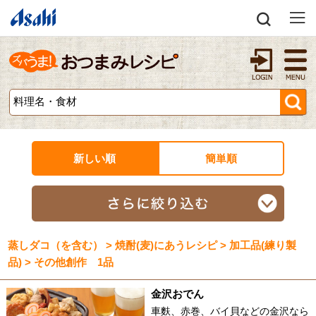
新しい順
簡単順
蒸しダコ（を含む） > 焼酎(麦)にあうレシピ > 加工品(練り製
品) > その他創作 1品
金沢おでん
車麩、赤巻、バイ貝などの金沢なら