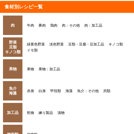
食材別レシピ一覧
肉
牛肉
豚肉
鶏肉
肉：その他
肉：加工品
野菜
緑黄色野菜
淡色野菜
豆類・豆腐・豆加工品
キノコ類
豆類
イモ類
キノコ類
果物
果物
果物：加工品
魚介
赤身
白身
甲殻類
海藻
魚介：その他
貝類
海藻
加工品
乾物
練り製品
漬物