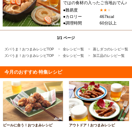
ではの食材の入ったご当地おでん♪
●難易度
★
★
★
●カロリー
467kcal
●調理時間
60分以上
1/1 ページ
ズバうま！おつまみレシピTOP
全レシピ一覧
蒸しダコのレシピ一覧
ズバうま！おつまみレシピTOP
全レシピ一覧
加工品のレシピ一覧
今月のおすすめ 特集レシピ
ビールに合う！おつまみレシピ
アウトドア！おつまみレシピ