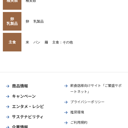
種実類
種実類
卵
卵
乳製品
乳製品
主食
米
パン
麺
主食：その他
商品情報
飲食店様向けサイト「ご繁盛サポ
ートネット」
キャンペーン
プライバシーポリシー
エンタメ・レシピ
推奨環境
サステナビリティ
ご利用規約
企業情報