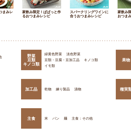
つまみレ
家飲み限定！ぱぱっと作
スパークリングワインに
家飲み
るおつまみレシピ
合うおつまみレシピ
おつま
緑黄色野菜
淡色野菜
野菜
他
豆類
果物
豆類・豆腐・豆加工品
キノコ類
キノコ類
イモ類
加工品
種実
乾物
練り製品
漬物
主食
米
パン
麺
主食：その他