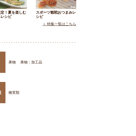
限定！夏を楽しむ
スポーツ観戦おつまみレ
みレシピ
シピ
＞ 特集一覧はこちら
果物
果物：加工品
類
種実類