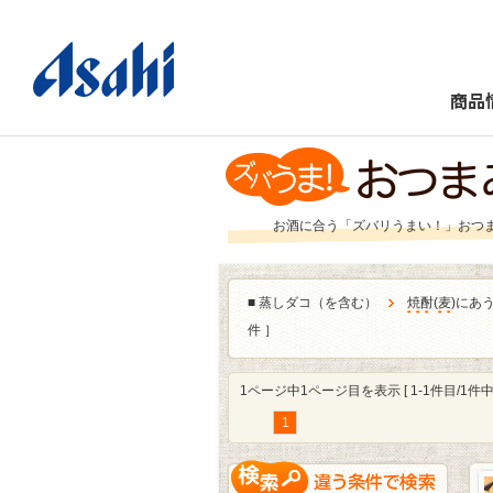
商品
お酒に合う「ズバリうまい！」おつ
■
蒸しダコ（を含む）
焼酎
(
麦
)にあ
件 ］
1ページ中1ページ目を表示 [ 1-1件目/1件中 
1