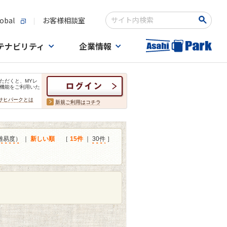
obal
お客様相談室
検索キーワード入力
テナビリティ
企業情報
ただくと、MYレ
機能をご利用いた
サヒパークとは
新規ご利用はコチラ
難易度）
｜
新しい順
［
15件
｜
30件
］