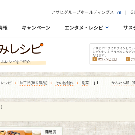
アサヒグループホールディングス
Gl
情報
キャンペーン
エンタメ・レシピ
サス
アサヒパークにログインしてい
シピやおいしそうボタンなどの
だけます。
MYレシピとは
ア
まみレシピをご紹介。
かんたん順（
うレシピ
加工品
(
練り製品
)
その他創作
副菜
［ 1
]