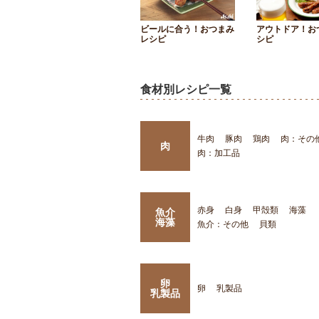
ビールに合う！おつまみ
アウトドア！お
レシピ
シピ
食材別レシピ一覧
牛肉
豚肉
鶏肉
肉：その
肉
肉：加工品
赤身
白身
甲殻類
海藻
魚介
海藻
魚介：その他
貝類
卵
卵
乳製品
乳製品