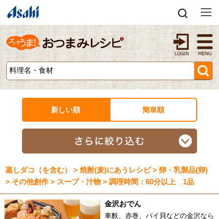
新しい順
簡単順
蒸しダコ（を含む） > 焼酎(麦)にあうレシピ > 卵・乳製品(卵)
> その他創作 > スープ・汁物 > 調理時間：60分以上 1品
金沢おでん
車麩、赤巻、バイ貝などの金沢なら