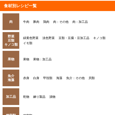
食材別レシピ一覧
肉
牛肉
豚肉
鶏肉
肉：その他
肉：加工品
野菜
緑黄色野菜
淡色野菜
豆類・豆腐・豆加工品
キノコ類
豆類
イモ類
キノコ類
果物
果物
果物：加工品
魚介
赤身
白身
甲殻類
海藻
魚介：その他
貝類
海藻
加工品
乾物
練り製品
漬物