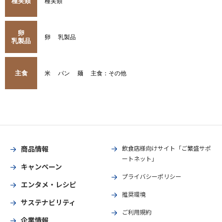
種実類
種実類
卵
卵
乳製品
乳製品
主食
米
パン
麺
主食：その他
商品情報
飲食店様向けサイト「ご繁盛サポ
ートネット」
キャンペーン
プライバシーポリシー
エンタメ・レシピ
推奨環境
サステナビリティ
ご利用規約
企業情報