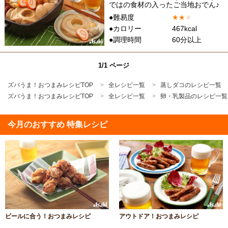
ではの食材の入ったご当地おでん♪
●難易度
★
★
★
●カロリー
467kcal
●調理時間
60分以上
1/1 ページ
ズバうま！おつまみレシピTOP
全レシピ一覧
蒸しダコのレシピ一覧
ズバうま！おつまみレシピTOP
全レシピ一覧
卵・乳製品のレシピ一覧
今月のおすすめ 特集レシピ
ビールに合う！おつまみレシピ
アウトドア！おつまみレシピ