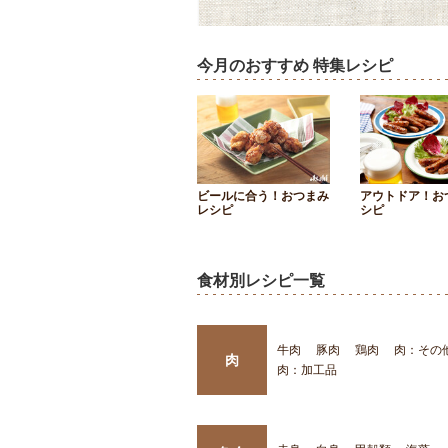
今月のおすすめ 特集レシピ
ビールに合う！おつまみ
アウトドア！お
レシピ
シピ
食材別レシピ一覧
牛肉
豚肉
鶏肉
肉：その
肉
肉：加工品