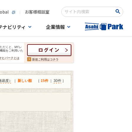
obal
お客様相談室
検索キーワード入力
テナビリティ
企業情報
ただくと、MYレ
機能をご利用いた
サヒパークとは
新規ご利用はコチラ
難易度）
｜
新しい順
［
15件
｜
30件
］