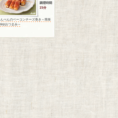
15分
はんぺんのベーコンチーズ巻き～簡単
stepおつまみ～