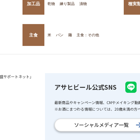
加工品
種実
乾物
練り製品
漬物
主食
米
パン
麺
主食：その他
盛サポートネット」
アサヒビール公式SNS
最新商品やキャンペーン情報、CMやメイキング動
※お酒にまつわる情報については、20歳未満の方へ
ソーシャルメディア一覧