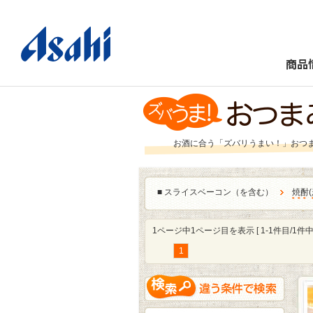
商品
お酒に合う「ズバリうまい！」おつ
■
スライスベーコン（を含む）
焼酎
(
1ページ中1ページ目を表示 [ 1-1件目/1件中 
1