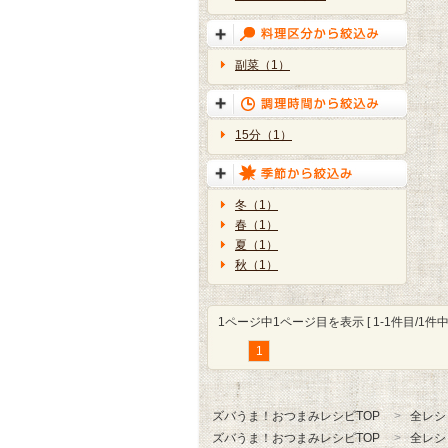
副菜（1）
15分（1）
冬（1）
春（1）
夏（1）
秋（1）
1ページ中1ページ目を表示 [ 1-1件目/1件中 
1
ズバうま！おつまみレシピTOP
全レシ
ズバうま！おつまみレシピTOP
全レシ