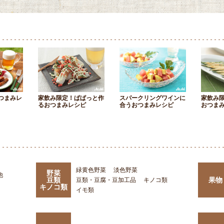
つまみレ
家飲み限定！ぱぱっと作
スパークリングワインに
家飲み
るおつまみレシピ
合うおつまみレシピ
おつま
緑黄色野菜
淡色野菜
野菜
他
豆類
果物
豆類・豆腐・豆加工品
キノコ類
キノコ類
イモ類