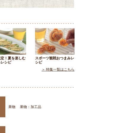
限定！夏を楽しむ
スポーツ観戦おつまみレ
みレシピ
シピ
＞ 特集一覧はこちら
果物
果物：加工品