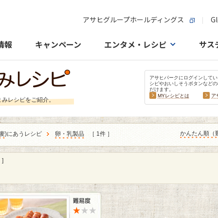
アサヒグループホールディングス
Gl
情報
キャンペーン
エンタメ・レシピ
サス
アサヒパークにログインしてい
シピやおいしそうボタンなどの
だけます。
MYレシピとは
ア
まみレシピをご紹介。
かんたん順（
麦
)にあうレシピ
卵・乳製品
［ 1件 ］
]