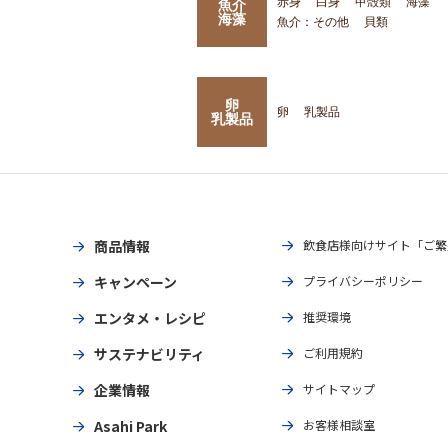
赤身
白身
甲殻類
海藻
魚介
海藻
魚介：その他
貝類
卵
卵
乳製品
乳製品
商品情報
飲食店様向けサイト「ご繁
キャンペーン
プライバシーポリシー
エンタメ・レシピ
推奨環境
サステナビリティ
ご利用規約
企業情報
サイトマップ
Asahi Park
お客様相談室