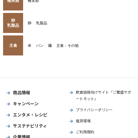
種実類
種実類
卵
卵
乳製品
乳製品
主食
米
パン
麺
主食：その他
商品情報
飲食店様向けサイト「ご繁盛サポ
ートネット」
キャンペーン
プライバシーポリシー
エンタメ・レシピ
推奨環境
サステナビリティ
ご利用規約
企業情報