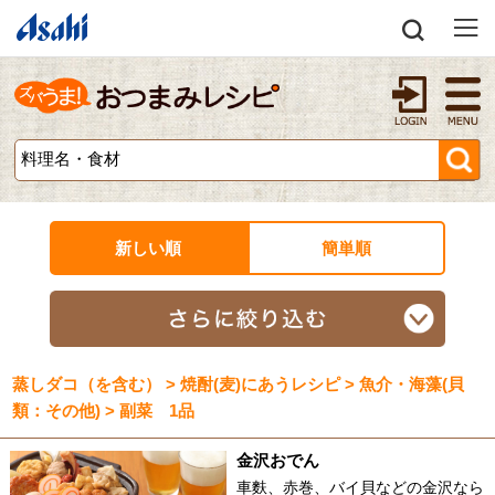
新しい順
簡単順
蒸しダコ（を含む） > 焼酎(麦)にあうレシピ > 魚介・海藻(貝
類：その他) > 副菜 1品
金沢おでん
車麩、赤巻、バイ貝などの金沢なら