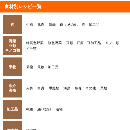
食材別レシピ一覧
肉
牛肉
豚肉
鶏肉
肉：その他
肉：加工品
野菜
緑黄色野菜
淡色野菜
豆類・豆腐・豆加工品
キノコ類
豆類
イモ類
キノコ類
果物
果物
果物：加工品
魚介
赤身
白身
甲殻類
海藻
魚介：その他
貝類
海藻
加工品
乾物
練り製品
漬物