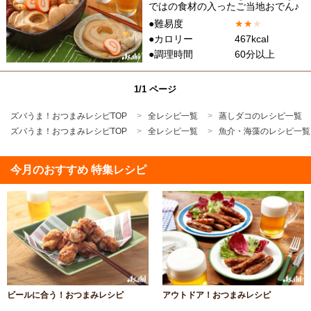
ではの食材の入ったご当地おでん♪
●難易度
★
★
★
●カロリー
467kcal
●調理時間
60分以上
1/1 ページ
ズバうま！おつまみレシピTOP
全レシピ一覧
蒸しダコのレシピ一覧
ズバうま！おつまみレシピTOP
全レシピ一覧
魚介・海藻のレシピ一覧
今月のおすすめ 特集レシピ
ビールに合う！おつまみレシピ
アウトドア！おつまみレシピ