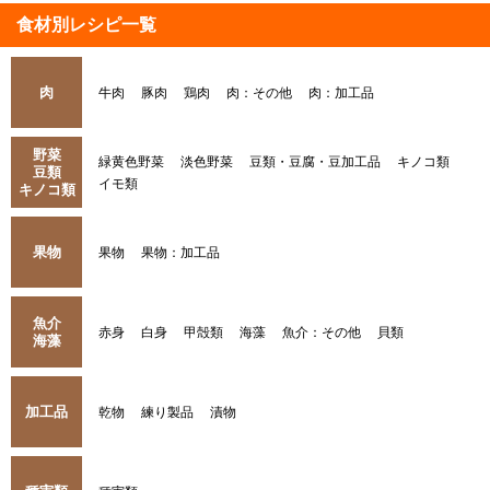
食材別レシピ一覧
肉
牛肉
豚肉
鶏肉
肉：その他
肉：加工品
野菜
緑黄色野菜
淡色野菜
豆類・豆腐・豆加工品
キノコ類
豆類
イモ類
キノコ類
果物
果物
果物：加工品
魚介
赤身
白身
甲殻類
海藻
魚介：その他
貝類
海藻
加工品
乾物
練り製品
漬物