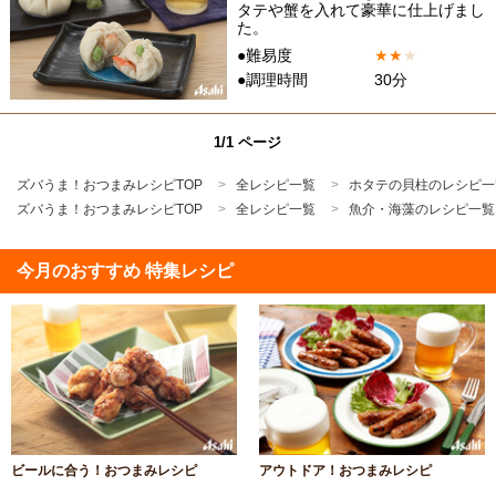
タテや蟹を入れて豪華に仕上げまし
た。
●難易度
★
★
★
●調理時間
30分
1/1 ページ
ズバうま！おつまみレシピTOP
全レシピ一覧
ホタテの貝柱のレシピ一
ズバうま！おつまみレシピTOP
全レシピ一覧
魚介・海藻のレシピ一覧
今月のおすすめ 特集レシピ
ビールに合う！おつまみレシピ
アウトドア！おつまみレシピ