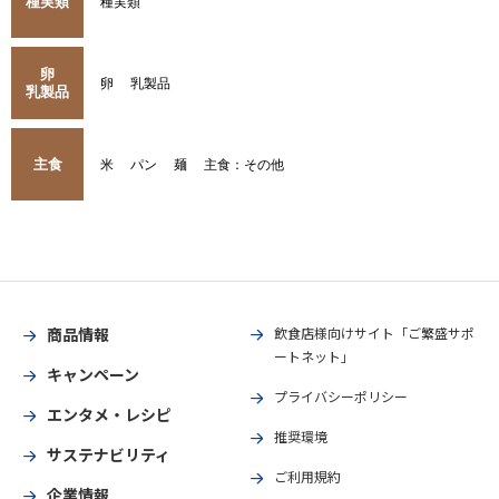
種実類
種実類
卵
卵
乳製品
乳製品
主食
米
パン
麺
主食：その他
商品情報
飲食店様向けサイト「ご繁盛サポ
ートネット」
キャンペーン
プライバシーポリシー
エンタメ・レシピ
推奨環境
サステナビリティ
ご利用規約
企業情報