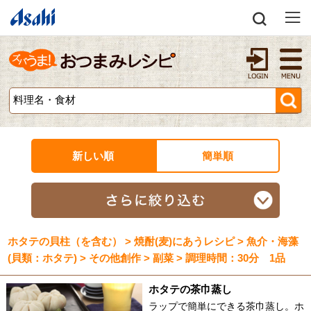
新しい順
簡単順
ホタテの貝柱（を含む） > 焼酎(麦)にあうレシピ > 魚介・海藻
(貝類：ホタテ) > その他創作 > 副菜 > 調理時間：30分 1品
ホタテの茶巾蒸し
ラップで簡単にできる茶巾蒸し。ホ