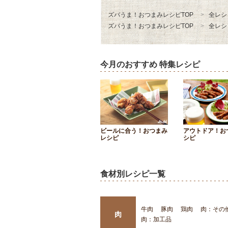
ズバうま！おつまみレシピTOP
全レシ
ズバうま！おつまみレシピTOP
全レシ
今月のおすすめ 特集レシピ
ビールに合う！おつまみ
アウトドア！お
レシピ
シピ
食材別レシピ一覧
牛肉
豚肉
鶏肉
肉：その
肉
肉：加工品