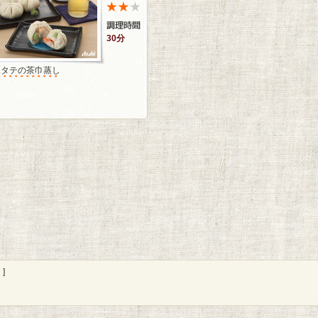
30分
ホタテの茶巾蒸し
]