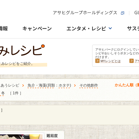
アサヒグループホールディングス
Gl
情報
キャンペーン
エンタメ・レシピ
サス
アサヒパークにログインしてい
シピやおいしそうボタンなどの
だけます。
MYレシピとは
ア
まみレシピをご紹介。
かんたん順（
にあうレシピ
魚介・海藻
(
貝類
：
ホタテ
)
その他創作
：冬
［ 1件 ］
]