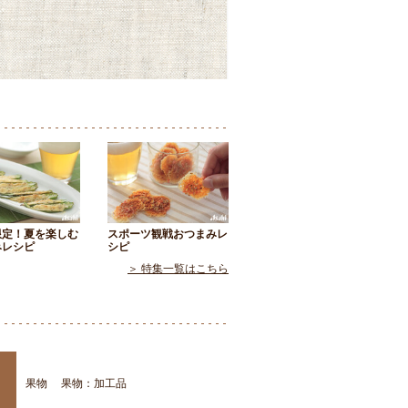
限定！夏を楽しむ
スポーツ観戦おつまみレ
みレシピ
シピ
＞ 特集一覧はこちら
果物
果物：加工品