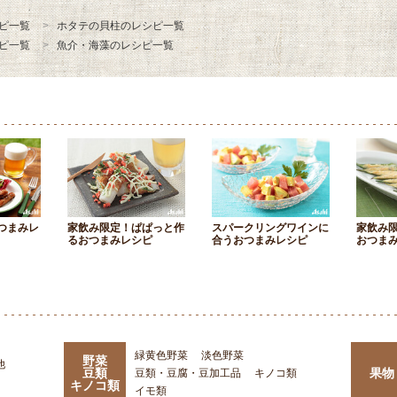
ピ一覧
ホタテの貝柱のレシピ一覧
ピ一覧
魚介・海藻のレシピ一覧
つまみレ
家飲み限定！ぱぱっと作
スパークリングワインに
家飲み
るおつまみレシピ
合うおつまみレシピ
おつま
緑黄色野菜
淡色野菜
野菜
他
豆類
果物
豆類・豆腐・豆加工品
キノコ類
キノコ類
イモ類