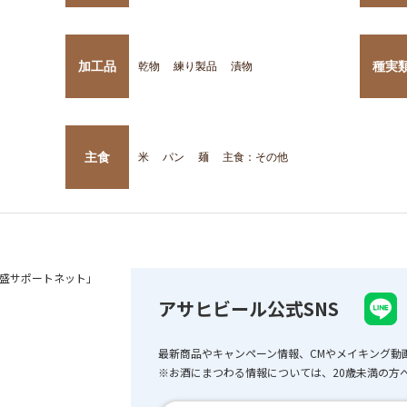
加工品
種実
乾物
練り製品
漬物
主食
米
パン
麺
主食：その他
盛サポートネット」
アサヒビール公式SNS
最新商品やキャンペーン情報、CMやメイキング動
※お酒にまつわる情報については、20歳未満の方へ