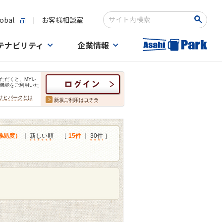
obal
お客様相談室
検索キーワード入力
テナビリティ
企業情報
ただくと、MYレ
機能をご利用いた
サヒパークとは
新規ご利用はコチラ
難易度）
｜
新しい順
［
15件
｜
30件
］