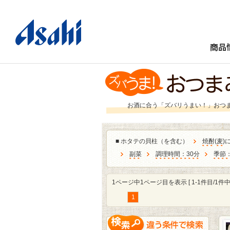
商品
お酒に合う「ズバリうまい！」おつ
■
ホタテの貝柱（を含む）
焼酎
(
麦
)
副菜
調理時間：30分
季節
1ページ中1ページ目を表示 [ 1-1件目/1件中 
1