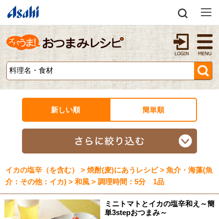
新しい順
簡単順
イカの塩辛（を含む） > 焼酎(麦)にあうレシピ > 魚介・海藻(魚
介：その他：イカ) > 和風 > 調理時間：5分 1品
ミニトマトとイカの塩辛和え～簡
単3stepおつまみ～