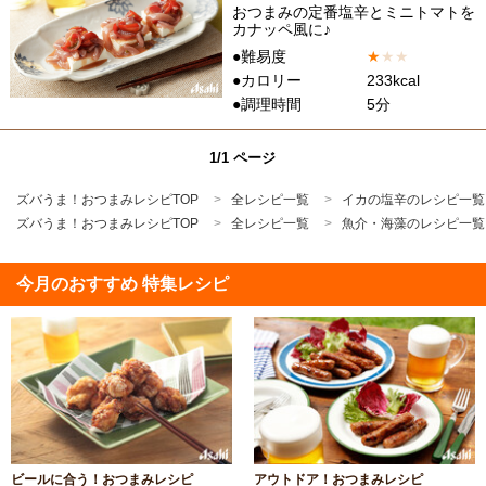
おつまみの定番塩辛とミニトマトを
カナッペ風に♪
●難易度
★
★
★
●カロリー
233kcal
●調理時間
5分
1/1 ページ
ズバうま！おつまみレシピTOP
全レシピ一覧
イカの塩辛のレシピ一覧
ズバうま！おつまみレシピTOP
全レシピ一覧
魚介・海藻のレシピ一覧
今月のおすすめ 特集レシピ
ビールに合う！おつまみレシピ
アウトドア！おつまみレシピ