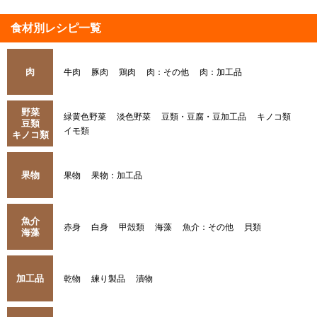
食材別レシピ一覧
肉
牛肉
豚肉
鶏肉
肉：その他
肉：加工品
野菜
緑黄色野菜
淡色野菜
豆類・豆腐・豆加工品
キノコ類
豆類
イモ類
キノコ類
果物
果物
果物：加工品
魚介
赤身
白身
甲殻類
海藻
魚介：その他
貝類
海藻
加工品
乾物
練り製品
漬物