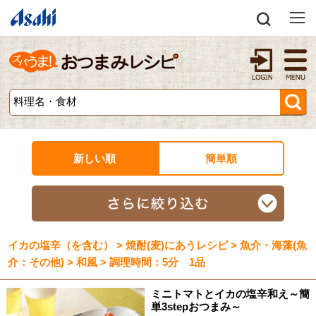
新しい順
簡単順
イカの塩辛（を含む） > 焼酎(麦)にあうレシピ > 魚介・海藻(魚
介：その他) > 和風 > 調理時間：5分 1品
ミニトマトとイカの塩辛和え～簡
単3stepおつまみ～