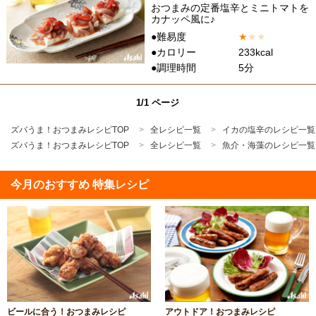
おつまみの定番塩辛とミニトマトを
カナッペ風に♪
●難易度
★
★
★
●カロリー
233kcal
●調理時間
5分
1/1 ページ
ズバうま！おつまみレシピTOP
全レシピ一覧
イカの塩辛のレシピ一覧
ズバうま！おつまみレシピTOP
全レシピ一覧
魚介・海藻のレシピ一覧
今月のおすすめ 特集レシピ
ビールに合う！おつまみレシピ
アウトドア！おつまみレシピ