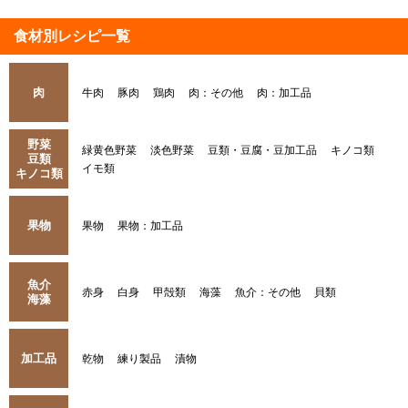
食材別レシピ一覧
肉
牛肉
豚肉
鶏肉
肉：その他
肉：加工品
野菜
緑黄色野菜
淡色野菜
豆類・豆腐・豆加工品
キノコ類
豆類
イモ類
キノコ類
果物
果物
果物：加工品
魚介
赤身
白身
甲殻類
海藻
魚介：その他
貝類
海藻
加工品
乾物
練り製品
漬物