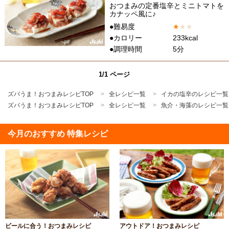
おつまみの定番塩辛とミニトマトを
カナッペ風に♪
●難易度
★
★
★
●カロリー
233kcal
●調理時間
5分
1/1 ページ
ズバうま！おつまみレシピTOP
全レシピ一覧
イカの塩辛のレシピ一覧
ズバうま！おつまみレシピTOP
全レシピ一覧
魚介・海藻のレシピ一覧
今月のおすすめ 特集レシピ
ビールに合う！おつまみレシピ
アウトドア！おつまみレシピ