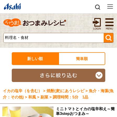
新しい順
簡単順
イカの塩辛（を含む） > 焼酎(麦)にあうレシピ > 魚介・海藻(魚
介：その他) > 和風 > 副菜 > 調理時間：5分 1品
ミニトマトとイカの塩辛和え～簡
単3stepおつまみ～