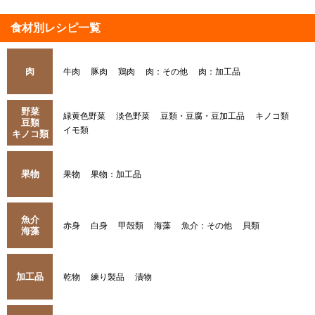
食材別レシピ一覧
肉
牛肉
豚肉
鶏肉
肉：その他
肉：加工品
野菜
緑黄色野菜
淡色野菜
豆類・豆腐・豆加工品
キノコ類
豆類
イモ類
キノコ類
果物
果物
果物：加工品
魚介
赤身
白身
甲殻類
海藻
魚介：その他
貝類
海藻
加工品
乾物
練り製品
漬物