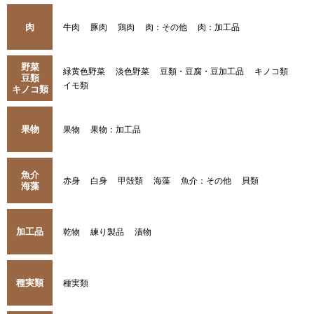
肉
牛肉
豚肉
鶏肉
肉：その他
肉：加工品
野菜
緑黄色野菜
淡色野菜
豆類・豆腐・豆加工品
キノコ類
豆類
イモ類
キノコ類
果物
果物
果物：加工品
魚介
赤身
白身
甲殻類
海藻
魚介：その他
貝類
海藻
加工品
乾物
練り製品
漬物
種実類
種実類