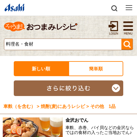
新しい順
簡単順
車麩（を含む） > 焼酎(麦)にあうレシピ > その他 1品
金沢おでん
車麩、赤巻、バイ貝などの金沢なら
ではの食材の入ったご当地おでん♪