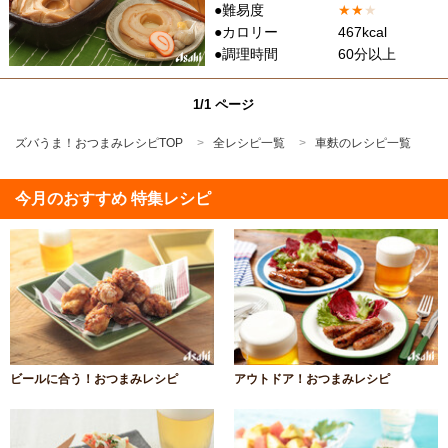
●難易度
★
★
★
●カロリー
467kcal
●調理時間
60分以上
1/1 ページ
ズバうま！おつまみレシピTOP
全レシピ一覧
車麩のレシピ一覧
今月のおすすめ 特集レシピ
ビールに合う！おつまみレシピ
アウトドア！おつまみレシピ