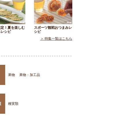
限定！夏を楽しむ
スポーツ観戦おつまみレ
みレシピ
シピ
＞ 特集一覧はこちら
果物
果物：加工品
類
種実類