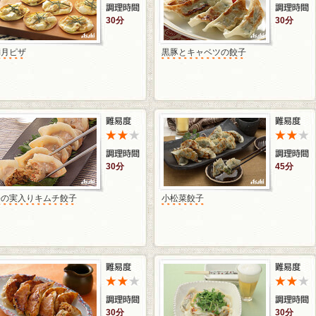
30分
30分
満月ピザ
黒豚とキャベツの餃子
30分
45分
松の実入りキムチ餃子
小松菜餃子
30分
30分