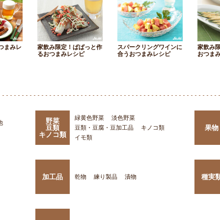
つまみレ
家飲み限定！ぱぱっと作
スパークリングワインに
家飲み
るおつまみレシピ
合うおつまみレシピ
おつま
緑黄色野菜
淡色野菜
野菜
他
豆類
果物
豆類・豆腐・豆加工品
キノコ類
キノコ類
イモ類
加工品
種実
乾物
練り製品
漬物