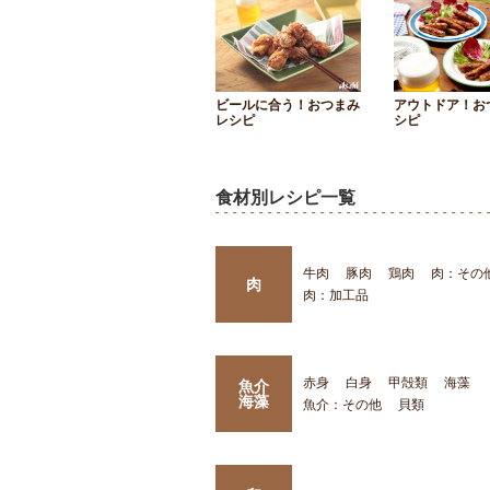
ビールに合う！おつまみ
アウトドア！お
レシピ
シピ
食材別レシピ一覧
牛肉
豚肉
鶏肉
肉：その
肉
肉：加工品
赤身
白身
甲殻類
海藻
魚介
海藻
魚介：その他
貝類