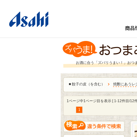
商品
お酒に合う「ズバリうまい！」おつ
■
餃子の皮（を含む）
焼酎にあうレ
1ページ中1ページ目を表示 [ 1-12件目/12件
1