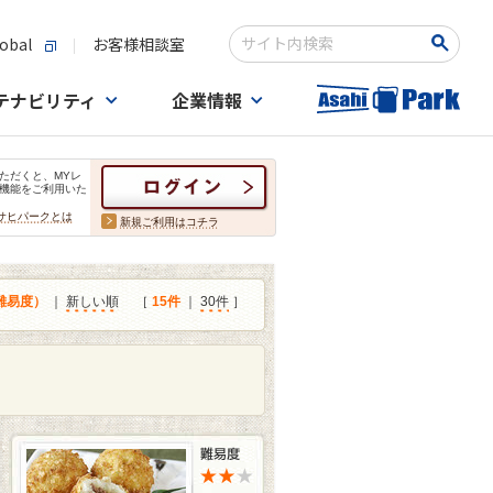
obal
お客様相談室
検索キーワード入力
テナビリティ
企業情報
ただくと、MYレ
機能をご利用いた
サヒパークとは
新規ご利用はコチラ
難易度）
｜
新しい順
［
15件
｜
30件
］