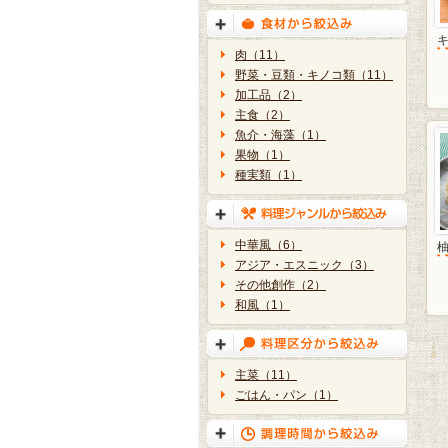
肉（11）
野菜・豆類・キノコ類（11）
加工品（2）
主食（2）
魚介・海藻（1）
果物（1）
種実類（1）
中華風（6）
アジア・エスニック（3）
その他創作（2）
和風（1）
主菜（11）
ごはん・パン（1）