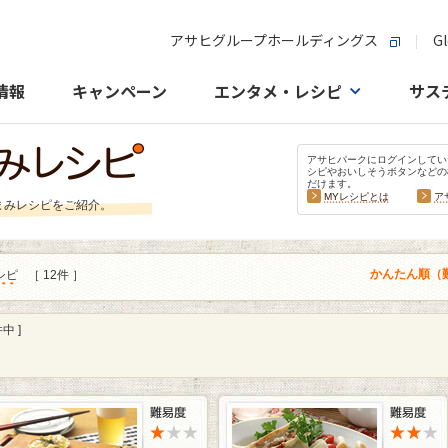
アサヒグループホールディングス
Gl
情報
キャンペーン
エンタメ・レシピ
サス
アサヒパークにログインしてい
シピやおいしそうボタンなどの
だけます。
MYレシピとは
ア
まみレシピをご紹介。
かんたん順（
シピ
［ 12件 ］
中 ]