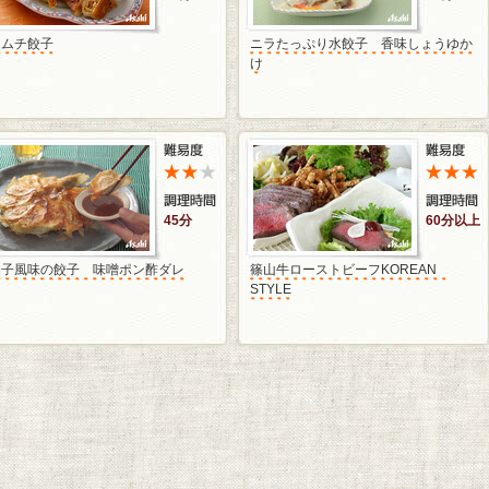
キムチ餃子
ニラたっぷり水餃子 香味しょうゆか
け
45分
60分以上
柚子風味の餃子 味噌ポン酢ダレ
篠山牛ローストビーフKOREAN
STYLE