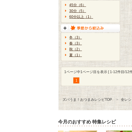
45分（6）
30分（5）
60分以上（1）
冬（3）
春（3）
秋（2）
夏（1）
1ページ中1ページ目を表示 [ 1-12件目/12件
1
ズバうま！おつまみレシピTOP
全レシ
今月のおすすめ 特集レシピ