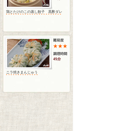
鶏とたけのこの蒸し餃子 黒酢ダレ
45分
ニラ焼きまんじゅう