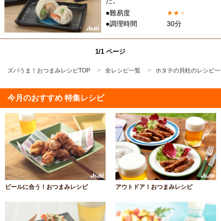
た。
●難易度
★
★
★
●調理時間
30分
1/1 ページ
ズバうま！おつまみレシピTOP
全レシピ一覧
ホタテの貝柱のレシピ一
今月のおすすめ 特集レシピ
ビールに合う！おつまみレシピ
アウトドア！おつまみレシピ