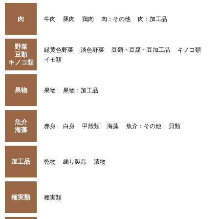
肉
牛肉
豚肉
鶏肉
肉：その他
肉：加工品
野菜
緑黄色野菜
淡色野菜
豆類・豆腐・豆加工品
キノコ類
豆類
イモ類
キノコ類
果物
果物
果物：加工品
魚介
赤身
白身
甲殻類
海藻
魚介：その他
貝類
海藻
加工品
乾物
練り製品
漬物
種実類
種実類