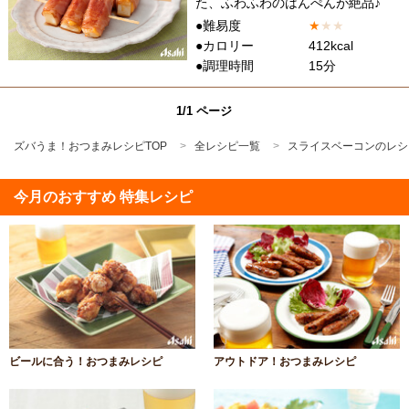
た、ふわふわのはんぺんが絶品♪
●難易度
★
★
★
●カロリー
412kcal
●調理時間
15分
1/1 ページ
ズバうま！おつまみレシピTOP
全レシピ一覧
スライスベーコンのレシ
今月のおすすめ 特集レシピ
ビールに合う！おつまみレシピ
アウトドア！おつまみレシピ