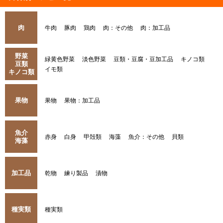
肉
牛肉
豚肉
鶏肉
肉：その他
肉：加工品
野菜
緑黄色野菜
淡色野菜
豆類・豆腐・豆加工品
キノコ類
豆類
イモ類
キノコ類
果物
果物
果物：加工品
魚介
赤身
白身
甲殻類
海藻
魚介：その他
貝類
海藻
加工品
乾物
練り製品
漬物
種実類
種実類