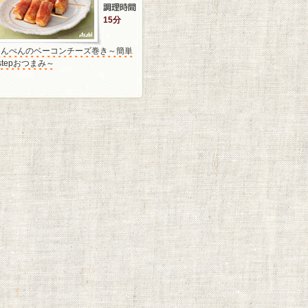
15分
はんぺんのベーコンチーズ巻き～簡単
stepおつまみ～