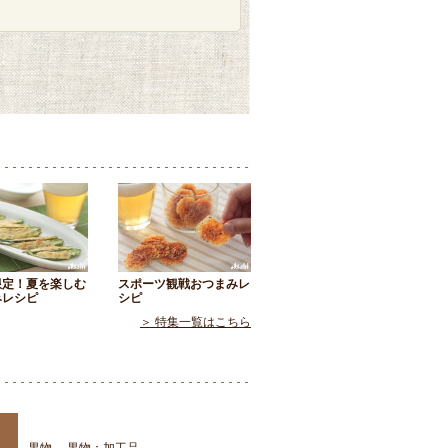
限定！夏を楽しむ
スポーツ観戦おつまみレ
みレシピ
シピ
＞ 特集一覧はこちら
果物
果物：加工品