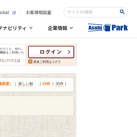
obal
お客様相談室
検索キーワード入力
テナビリティ
企業情報
ただくと、MYレ
機能をご利用いた
サヒパークとは
新規ご利用はコチラ
難易度）
｜
新しい順
［
15件
｜
30件
］