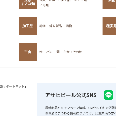
キノコ類
イモ類
加工品
種実
乾物
練り製品
漬物
主食
米
パン
麺
主食：その他
盛サポートネット」
アサヒビール公式SNS
最新商品やキャンペーン情報、CMやメイキング動
※お酒にまつわる情報については、20歳未満の方へ