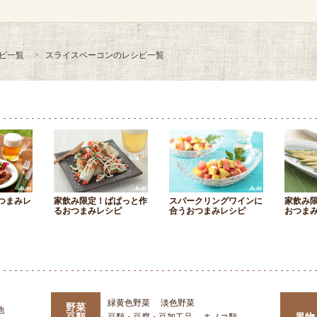
ピ一覧
スライスベーコンのレシピ一覧
つまみレ
家飲み限定！ぱぱっと作
スパークリングワインに
家飲み
るおつまみレシピ
合うおつまみレシピ
おつま
緑黄色野菜
淡色野菜
野菜
他
豆類
果物
豆類・豆腐・豆加工品
キノコ類