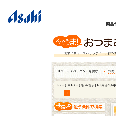
商品
お酒に合う「ズバリうまい！」おつ
■
スライスベーコン（を含む）
焼酎
1ページ中1ページ目を表示 [ 1-1件目/1件中 
1