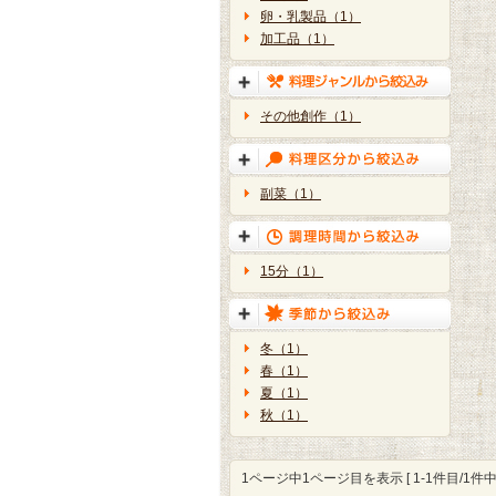
卵・乳製品（1）
加工品（1）
その他創作（1）
副菜（1）
15分（1）
冬（1）
春（1）
夏（1）
秋（1）
1ページ中1ページ目を表示 [ 1-1件目/1件中 