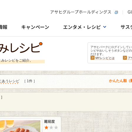
アサヒグループホールディングス
Gl
情報
キャンペーン
エンタメ・レシピ
サス
アサヒパークにログインしてい
シピやおいしそうボタンなどの
だけます。
MYレシピとは
ア
まみレシピをご紹介。
かんたん順（
にあうレシピ
［ 1件 ］
]