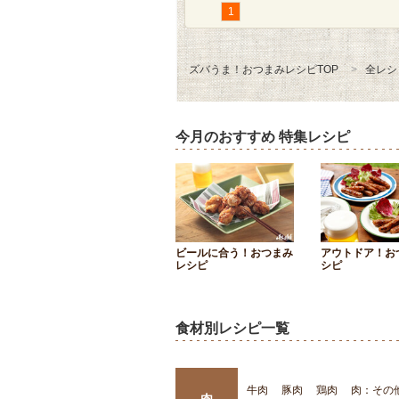
1
ズバうま！おつまみレシピTOP
全レシ
今月のおすすめ 特集レシピ
ビールに合う！おつまみ
アウトドア！お
レシピ
シピ
食材別レシピ一覧
牛肉
豚肉
鶏肉
肉：その
肉