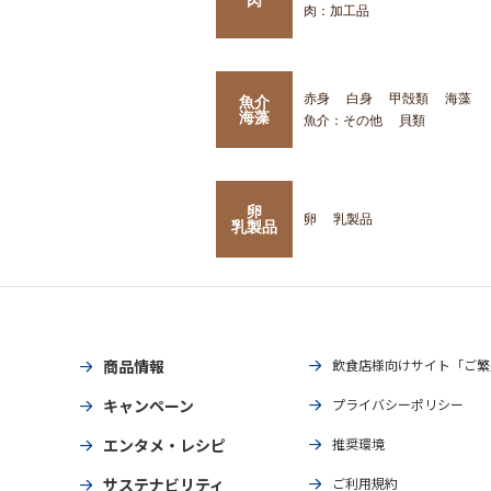
肉：加工品
赤身
白身
甲殻類
海藻
魚介
海藻
魚介：その他
貝類
卵
卵
乳製品
乳製品
商品情報
飲食店様向けサイト「ご繁
キャンペーン
プライバシーポリシー
エンタメ・レシピ
推奨環境
サステナビリティ
ご利用規約