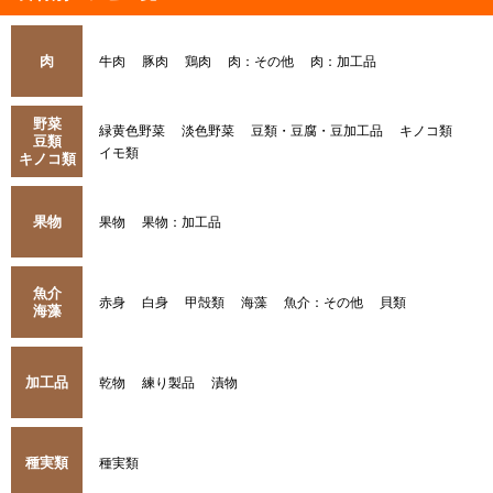
肉
牛肉
豚肉
鶏肉
肉：その他
肉：加工品
野菜
緑黄色野菜
淡色野菜
豆類・豆腐・豆加工品
キノコ類
豆類
イモ類
キノコ類
果物
果物
果物：加工品
魚介
赤身
白身
甲殻類
海藻
魚介：その他
貝類
海藻
加工品
乾物
練り製品
漬物
種実類
種実類