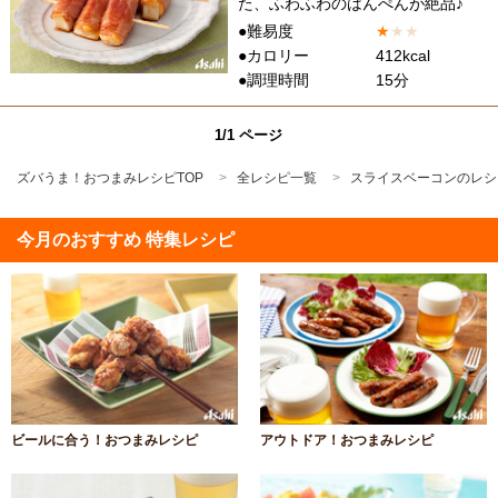
た、ふわふわのはんぺんが絶品♪
●難易度
★
★
★
●カロリー
412kcal
●調理時間
15分
1/1 ページ
ズバうま！おつまみレシピTOP
全レシピ一覧
スライスベーコンのレシ
今月のおすすめ 特集レシピ
ビールに合う！おつまみレシピ
アウトドア！おつまみレシピ