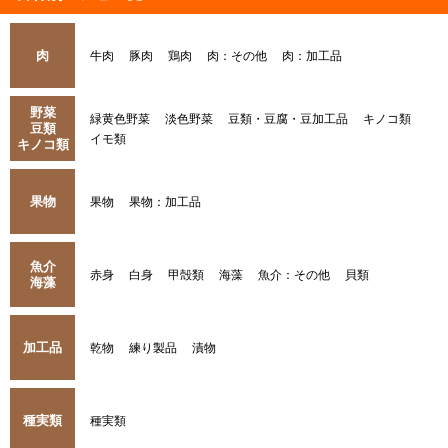
肉
牛肉
豚肉
鶏肉
肉：その他
肉：加工品
野菜
緑黄色野菜
淡色野菜
豆類・豆腐・豆加工品
キノコ類
豆類
イモ類
キノコ類
果物
果物
果物：加工品
魚介
赤身
白身
甲殻類
海藻
魚介：その他
貝類
海藻
加工品
乾物
練り製品
漬物
種実類
種実類