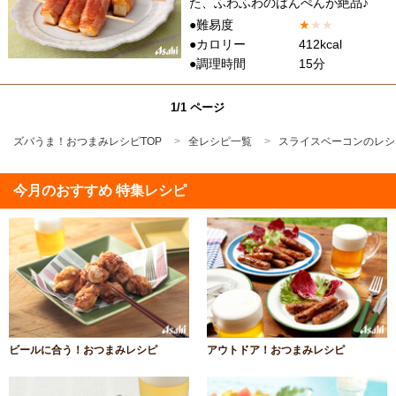
た、ふわふわのはんぺんが絶品♪
●難易度
★
★
★
●カロリー
412kcal
●調理時間
15分
1/1 ページ
ズバうま！おつまみレシピTOP
全レシピ一覧
スライスベーコンのレシ
今月のおすすめ 特集レシピ
ビールに合う！おつまみレシピ
アウトドア！おつまみレシピ