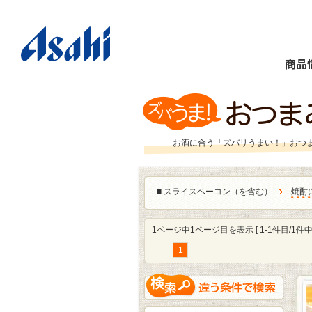
商品
お酒に合う「ズバリうまい！」おつ
■
スライスベーコン（を含む）
焼酎
1ページ中1ページ目を表示 [ 1-1件目/1件中 
1