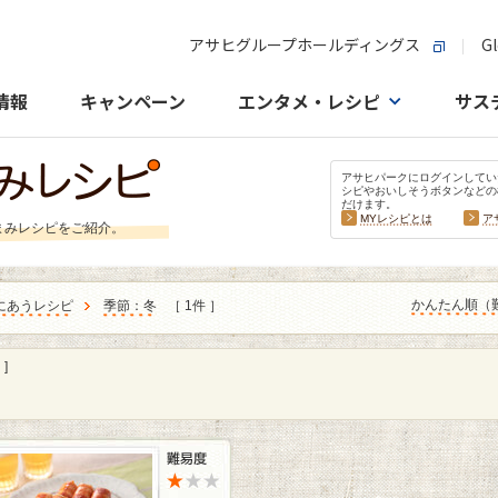
アサヒグループホールディングス
Gl
情報
キャンペーン
エンタメ・レシピ
サス
アサヒパークにログインしてい
シピやおいしそうボタンなどの
だけます。
MYレシピとは
ア
まみレシピをご紹介。
かんたん順（
にあうレシピ
季節：冬
［ 1件 ］
]