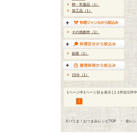
卵・乳製品（1）
加工品（1）
その他創作（1）
副菜（1）
15分（1）
1ページ中1ページ目を表示 [ 1-1件目/1件中 
1
ズバうま！おつまみレシピTOP
全レシ