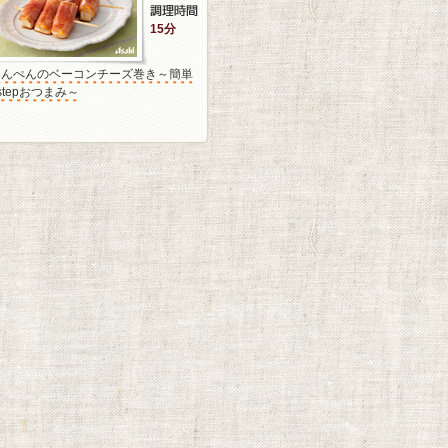
15分
はんぺんのベーコンチーズ巻き～簡単
stepおつまみ～