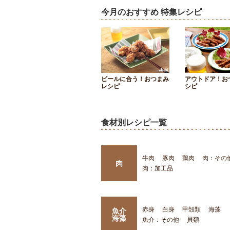
今月のおすすめ 特集レシピ
ビールに合う！おつまみ
アウトドア！お
レシピ
シピ
食材別レシピ一覧
牛肉
豚肉
鶏肉
肉：その
肉
肉：加工品
赤身
白身
甲殻類
海藻
魚介
海藻
魚介：その他
貝類