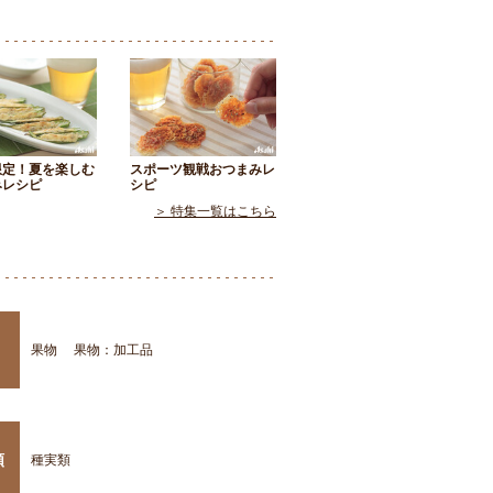
限定！夏を楽しむ
スポーツ観戦おつまみレ
みレシピ
シピ
＞ 特集一覧はこちら
果物
果物：加工品
類
種実類