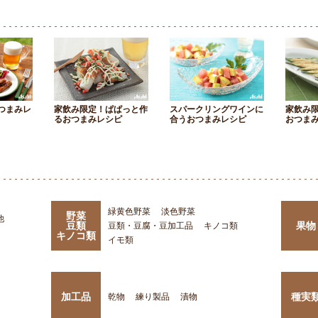
つまみレ
家飲み限定！ぱぱっと作
スパークリングワインに
家飲み
るおつまみレシピ
合うおつまみレシピ
おつま
緑黄色野菜
淡色野菜
野菜
他
豆類
果物
豆類・豆腐・豆加工品
キノコ類
キノコ類
イモ類
加工品
種実
乾物
練り製品
漬物