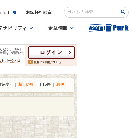
obal
お客様相談室
検索キーワード入力
テナビリティ
企業情報
ただくと、MYレ
機能をご利用いた
サヒパークとは
新規ご利用はコチラ
難易度）
｜
新しい順
［
15件
｜
30件
］