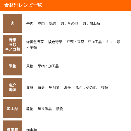
食材別レシピ一覧
肉
牛肉
豚肉
鶏肉
肉：その他
肉：加工品
野菜
緑黄色野菜
淡色野菜
豆類・豆腐・豆加工品
キノコ類
豆類
イモ類
キノコ類
果物
果物
果物：加工品
魚介
赤身
白身
甲殻類
海藻
魚介：その他
貝類
海藻
加工品
乾物
練り製品
漬物
種実類
種実類