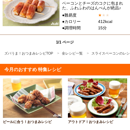
ベーコンとチーズのコクに包まれ
た、ふわふわのはんぺんが絶品♪
●難易度
★
★
★
●カロリー
412kcal
●調理時間
15分
1/1 ページ
ズバうま！おつまみレシピTOP
全レシピ一覧
スライスベーコンのレシ
今月のおすすめ 特集レシピ
ビールに合う！おつまみレシピ
アウトドア！おつまみレシピ