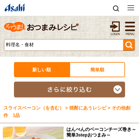
新しい順
簡単順
スライスベーコン（を含む） > 焼酎にあうレシピ > その他創
作 1品
はんぺんのベーコンチーズ巻き～
簡単3stepおつまみ～