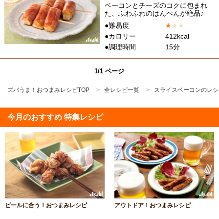
ベーコンとチーズのコクに包まれ
た、ふわふわのはんぺんが絶品♪
●難易度
★
★
★
●カロリー
412kcal
●調理時間
15分
1/1 ページ
ズバうま！おつまみレシピTOP
全レシピ一覧
スライスベーコンのレシ
今月のおすすめ 特集レシピ
ビールに合う！おつまみレシピ
アウトドア！おつまみレシピ