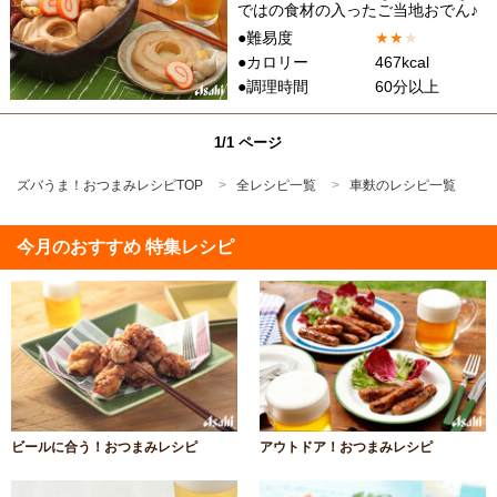
ではの食材の入ったご当地おでん♪
●難易度
★
★
★
●カロリー
467kcal
●調理時間
60分以上
1/1 ページ
ズバうま！おつまみレシピTOP
全レシピ一覧
車麩のレシピ一覧
今月のおすすめ 特集レシピ
ビールに合う！おつまみレシピ
アウトドア！おつまみレシピ