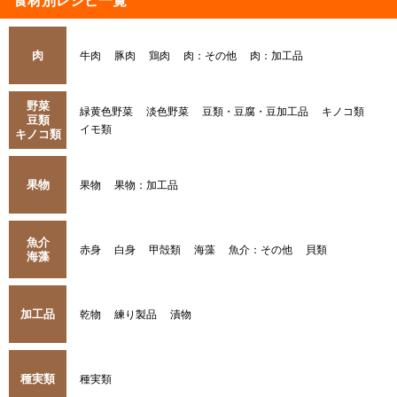
食材別レシピ一覧
肉
牛肉
豚肉
鶏肉
肉：その他
肉：加工品
野菜
緑黄色野菜
淡色野菜
豆類・豆腐・豆加工品
キノコ類
豆類
イモ類
キノコ類
果物
果物
果物：加工品
魚介
赤身
白身
甲殻類
海藻
魚介：その他
貝類
海藻
加工品
乾物
練り製品
漬物
種実類
種実類