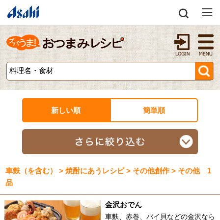
新しい順
簡単順
車麩（を含む） > 焼酎にあうレシピ > その他創作 > その他 1
品
金沢おでん
車麩、赤巻、バイ貝などの金沢なら