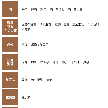
肉
牛肉
豚肉
鶏肉
肉：その他
肉：加工品
野菜
緑黄色野菜
淡色野菜
豆類・豆腐・豆加工品
キノコ類
豆類
イモ類
キノコ類
果物
果物
果物：加工品
魚介
赤身
白身
甲殻類
海藻
魚介：その他
貝類
海藻
加工品
乾物
練り製品
漬物
種実類
種実類