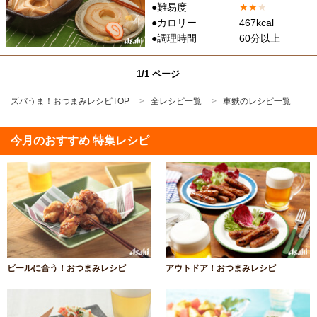
●難易度
★
★
★
●カロリー
467kcal
●調理時間
60分以上
1/1 ページ
ズバうま！おつまみレシピTOP
全レシピ一覧
車麩のレシピ一覧
今月のおすすめ 特集レシピ
ビールに合う！おつまみレシピ
アウトドア！おつまみレシピ