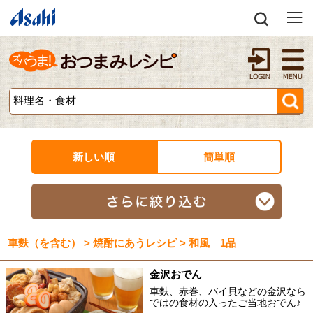
新しい順
簡単順
車麩（を含む） > 焼酎にあうレシピ > 和風 1品
金沢おでん
車麩、赤巻、バイ貝などの金沢なら
ではの食材の入ったご当地おでん♪