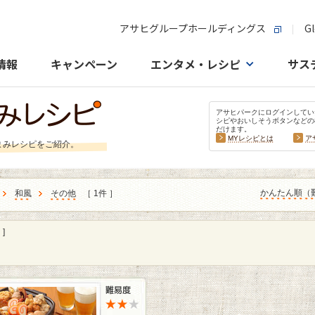
アサヒグループホールディングス
Gl
情報
キャンペーン
エンタメ・レシピ
サス
アサヒパークにログインしてい
シピやおいしそうボタンなどの
だけます。
MYレシピとは
ア
まみレシピをご紹介。
かんたん順（
和風
その他
［ 1件 ］
]