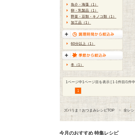
魚介・海藻（1）
卵・乳製品（1）
野菜・豆類・キノコ類（1）
加工品（1）
60分以上（1）
冬（1）
1ページ中1ページ目を表示 [ 1-1件目/1件中 
1
ズバうま！おつまみレシピTOP
全レシ
今月のおすすめ 特集レシピ