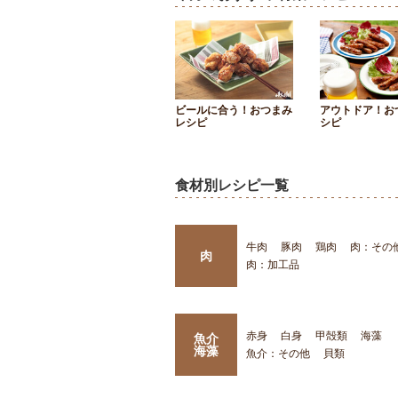
ビールに合う！おつまみ
アウトドア！お
レシピ
シピ
食材別レシピ一覧
牛肉
豚肉
鶏肉
肉：その
肉
肉：加工品
赤身
白身
甲殻類
海藻
魚介
海藻
魚介：その他
貝類