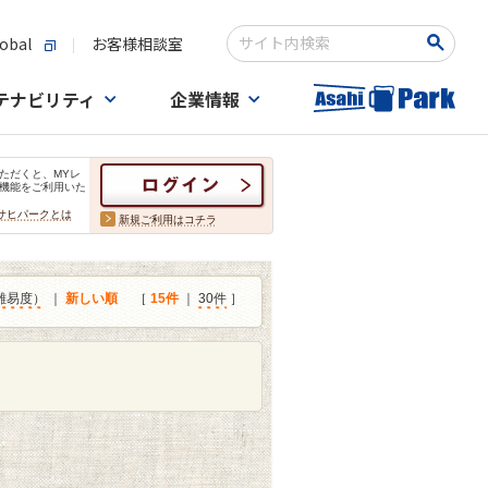
obal
お客様相談室
検索キーワード入力
テナビリティ
企業情報
ただくと、MYレ
機能をご利用いた
サヒパークとは
新規ご利用はコチラ
難易度）
｜
新しい順
［
15件
｜
30件
］