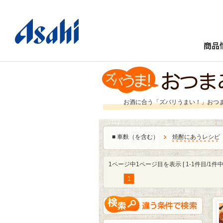
商品
お酒に合う「ズバリうまい！」おつ
■
車麩（を含む）
焼酎にあうレシピ
1ページ中1ページ目を表示 [ 1-1件目/1件中 
1