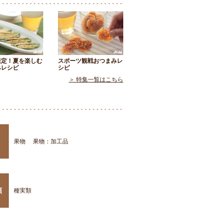
限定！夏を楽しむ
スポーツ観戦おつまみレ
みレシピ
シピ
＞ 特集一覧はこちら
果物
果物：加工品
類
種実類