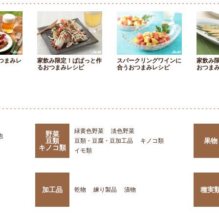
つまみレ
家飲み限定！ぱぱっと作
スパークリングワインに
家飲み
るおつまみレシピ
合うおつまみレシピ
おつま
緑黄色野菜
淡色野菜
野菜
他
豆類
果物
豆類・豆腐・豆加工品
キノコ類
キノコ類
イモ類
加工品
種実
乾物
練り製品
漬物