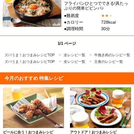
フライパンひとつでできる!具たっ
ぷりの簡単ビビンバ♪
●難易度
★
★
★
●カロリー
728kcal
●調理時間
30分
1/1 ページ
ズバうま！おつまみレシピTOP
全レシピ一覧
牛挽き肉のレシピ一覧
ズバうま！おつまみレシピTOP
全レシピ一覧
主食のレシピ一覧
今月のおすすめ 特集レシピ
ビールに合う！おつまみレシピ
アウトドア！おつまみレシピ