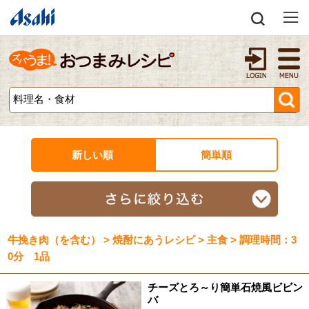
新しい順
簡単順
牛挽き肉（を含む） > 焼酎にあうレシピ > 主食 > 調理時間：3
0分 1品
チーズとろ～り簡単石焼風ビビン
バ