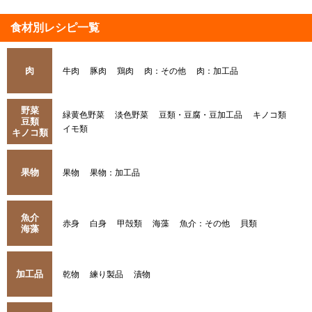
食材別レシピ一覧
肉
牛肉
豚肉
鶏肉
肉：その他
肉：加工品
野菜
緑黄色野菜
淡色野菜
豆類・豆腐・豆加工品
キノコ類
豆類
イモ類
キノコ類
果物
果物
果物：加工品
魚介
赤身
白身
甲殻類
海藻
魚介：その他
貝類
海藻
加工品
乾物
練り製品
漬物