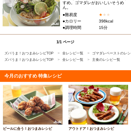
すめ。ゴマダレがおいしいそうめ
ん。
●難易度
★
★
★
●カロリー
398kcal
●調理時間
15分
1/1 ページ
ズバうま！おつまみレシピTOP
全レシピ一覧
ゴマダレペーストのレシ
ズバうま！おつまみレシピTOP
全レシピ一覧
主食のレシピ一覧
今月のおすすめ 特集レシピ
ビールに合う！おつまみレシピ
アウトドア！おつまみレシピ