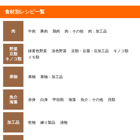
食材別レシピ一覧
肉
牛肉
豚肉
鶏肉
肉：その他
肉：加工品
野菜
緑黄色野菜
淡色野菜
豆類・豆腐・豆加工品
キノコ類
豆類
イモ類
キノコ類
果物
果物
果物：加工品
魚介
赤身
白身
甲殻類
海藻
魚介：その他
貝類
海藻
加工品
乾物
練り製品
漬物