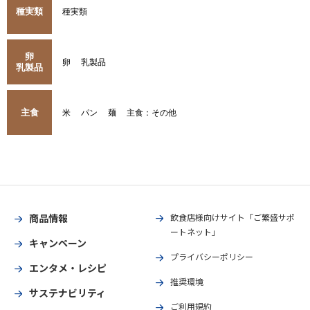
種実類
種実類
卵
卵
乳製品
乳製品
主食
米
パン
麺
主食：その他
商品情報
飲食店様向けサイト「ご繁盛サポ
ートネット」
キャンペーン
プライバシーポリシー
エンタメ・レシピ
推奨環境
サステナビリティ
ご利用規約