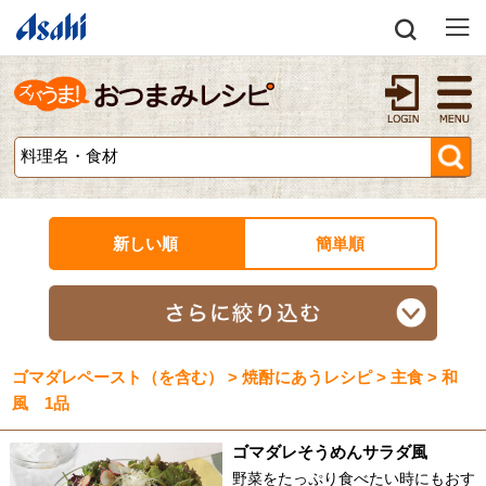
新しい順
簡単順
ゴマダレペースト（を含む） > 焼酎にあうレシピ > 主食 > 和
風 1品
ゴマダレそうめんサラダ風
野菜をたっぷり食べたい時にもおす