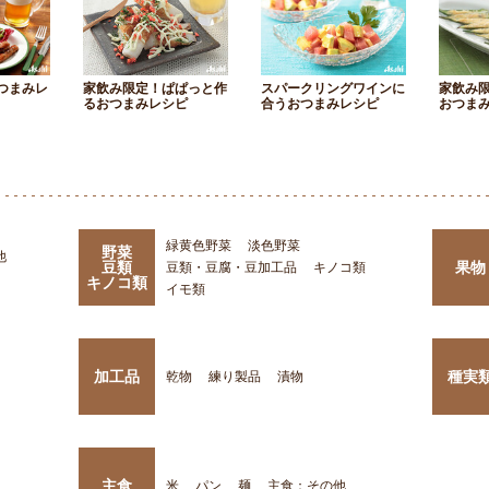
つまみレ
家飲み限定！ぱぱっと作
スパークリングワインに
家飲み
るおつまみレシピ
合うおつまみレシピ
おつま
緑黄色野菜
淡色野菜
野菜
他
豆類
果物
豆類・豆腐・豆加工品
キノコ類
キノコ類
イモ類
加工品
種実
乾物
練り製品
漬物
主食
米
パン
麺
主食：その他