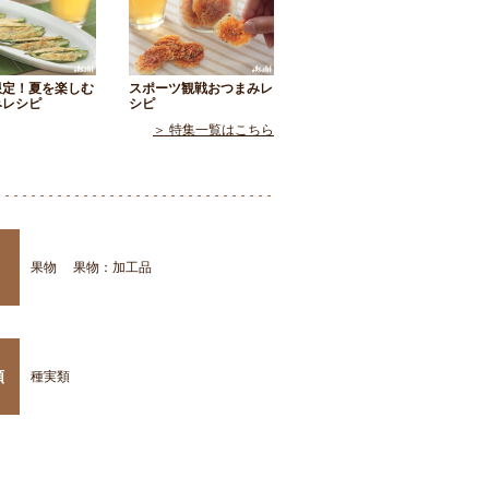
限定！夏を楽しむ
スポーツ観戦おつまみレ
みレシピ
シピ
＞ 特集一覧はこちら
果物
果物：加工品
類
種実類