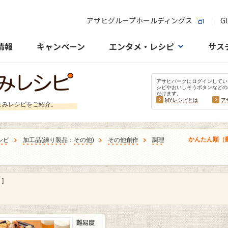
アサヒグループホールディングス
Gl
情報
キャンペーン
エンタメ・レシピ
サス
アサヒパークにログインしてい
シピやおいしそうボタンなどの
だけます。
MYレシピとは
ア
まみレシピをご紹介。
かんたん順（
シピ
加工品
(
練り製品
：
その他
)
その他創作
調理
]