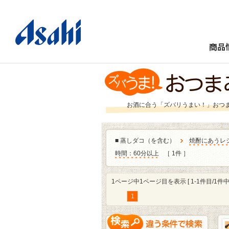
商品
お酒に合う「ズバリうまい！」おつ
■
蒸しダコ（を含む）
焼酎にあうレ
時間：60分以上
［ 1件 ］
1ページ中1ページ目を表示 [ 1-1件目/1件中 
1