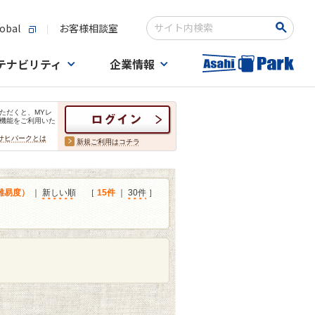
obal
お客様相談室
検索キーワード入力
テナビリティ
企業情報
ただくと、MYレ
機能をご利用いた
サヒパークとは
新規ご利用はコチラ
難易度）
｜
新しい順
［
15件
｜
30件
］