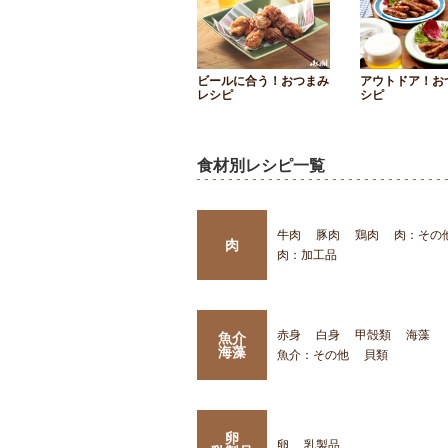
ビールに合う！おつまみ
アウトドア！お
レシピ
シピ
食材別レシピ一覧
牛肉
豚肉
鶏肉
肉：その
肉
肉：加工品
赤身
白身
甲殻類
海藻
魚介
海藻
魚介：その他
貝類
卵
卵
乳製品