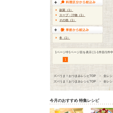
副菜（1）
スープ・汁物（1）
その他（1）
冬（1）
1ページ中1ページ目を表示 [ 1-1件目/1件中 
1
ズバうま！おつまみレシピTOP
全レシ
ズバうま！おつまみレシピTOP
全レシ
今月のおすすめ 特集レシピ