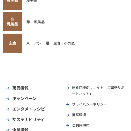
種実類
種実類
卵
卵
乳製品
乳製品
主食
米
パン
麺
主食：その他
商品情報
飲食店様向けサイト「ご繁盛サポ
ートネット」
キャンペーン
プライバシーポリシー
エンタメ・レシピ
推奨環境
サステナビリティ
ご利用規約
企業情報