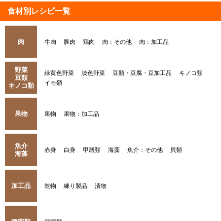
食材別レシピ一覧
肉
牛肉
豚肉
鶏肉
肉：その他
肉：加工品
野菜
緑黄色野菜
淡色野菜
豆類・豆腐・豆加工品
キノコ類
豆類
イモ類
キノコ類
果物
果物
果物：加工品
魚介
赤身
白身
甲殻類
海藻
魚介：その他
貝類
海藻
加工品
乾物
練り製品
漬物