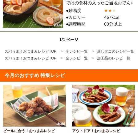
ではの食材の入ったご当地おでん♪
●難易度
★
★
★
●カロリー
467kcal
●調理時間
60分以上
1/1 ページ
ズバうま！おつまみレシピTOP
全レシピ一覧
蒸しダコのレシピ一覧
ズバうま！おつまみレシピTOP
全レシピ一覧
加工品のレシピ一覧
今月のおすすめ 特集レシピ
ビールに合う！おつまみレシピ
アウトドア！おつまみレシピ