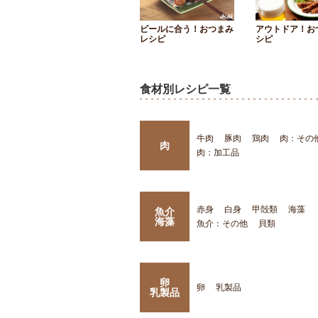
ビールに合う！おつまみ
アウトドア！お
レシピ
シピ
食材別レシピ一覧
牛肉
豚肉
鶏肉
肉：その
肉
肉：加工品
赤身
白身
甲殻類
海藻
魚介
海藻
魚介：その他
貝類
卵
卵
乳製品
乳製品