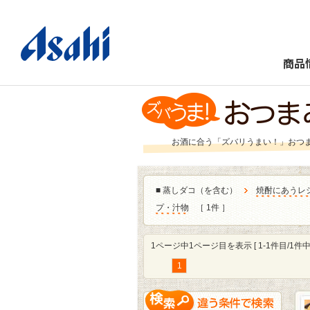
商品
お酒に合う「ズバリうまい！」おつ
■
蒸しダコ（を含む）
焼酎にあうレ
プ・汁物
［ 1件 ］
1ページ中1ページ目を表示 [ 1-1件目/1件中 
1