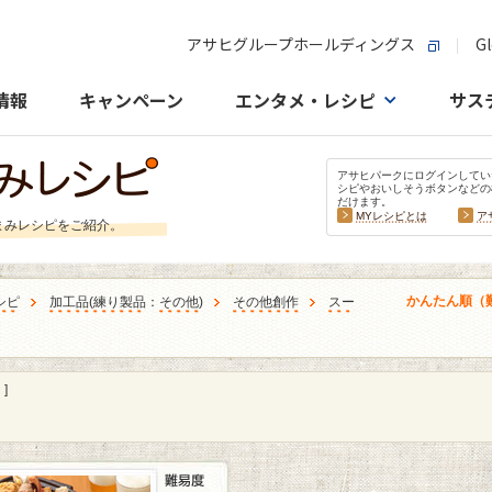
アサヒグループホールディングス
Gl
情報
キャンペーン
エンタメ・レシピ
サス
アサヒパークにログインしてい
シピやおいしそうボタンなどの
だけます。
MYレシピとは
ア
まみレシピをご紹介。
かんたん順（
シピ
加工品
(
練り製品
：
その他
)
その他創作
スー
]