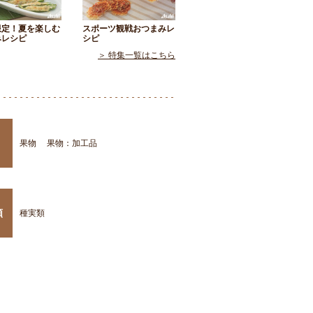
限定！夏を楽しむ
スポーツ観戦おつまみレ
みレシピ
シピ
＞ 特集一覧はこちら
果物
果物：加工品
類
種実類