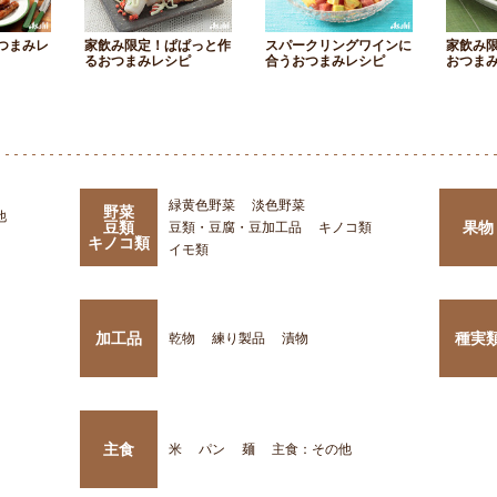
つまみレ
家飲み限定！ぱぱっと作
スパークリングワインに
家飲み
るおつまみレシピ
合うおつまみレシピ
おつま
緑黄色野菜
淡色野菜
野菜
他
豆類
果物
豆類・豆腐・豆加工品
キノコ類
キノコ類
イモ類
加工品
種実
乾物
練り製品
漬物
主食
米
パン
麺
主食：その他