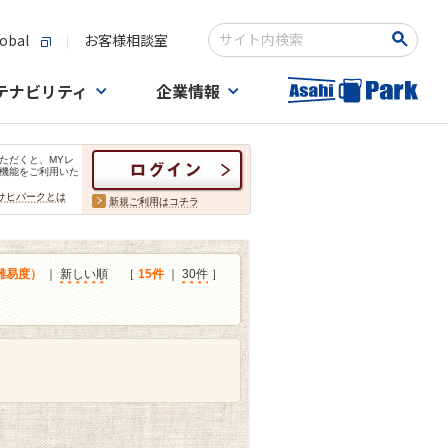
obal
お客様相談室
検索キーワード入力
テナビリティ
企業情報
ただくと、MYレ
機能をご利用いた
サヒパークとは
新規ご利用はコチラ
難易度）
｜
新しい順
［
15件
｜
30件
］