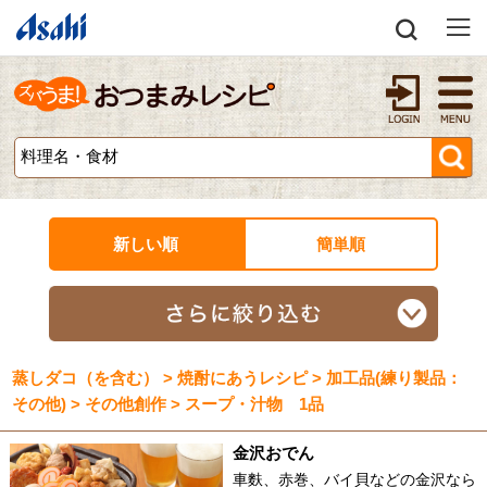
新しい順
簡単順
蒸しダコ（を含む） > 焼酎にあうレシピ > 加工品(練り製品：
その他) > その他創作 > スープ・汁物 1品
金沢おでん
車麩、赤巻、バイ貝などの金沢なら