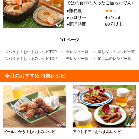
ではの食材の入ったご当地おでん♪
●難易度
★
★
★
●カロリー
467kcal
●調理時間
60分以上
1/1 ページ
ズバうま！おつまみレシピTOP
全レシピ一覧
蒸しダコのレシピ一覧
ズバうま！おつまみレシピTOP
全レシピ一覧
加工品のレシピ一覧
今月のおすすめ 特集レシピ
ビールに合う！おつまみレシピ
アウトドア！おつまみレシピ