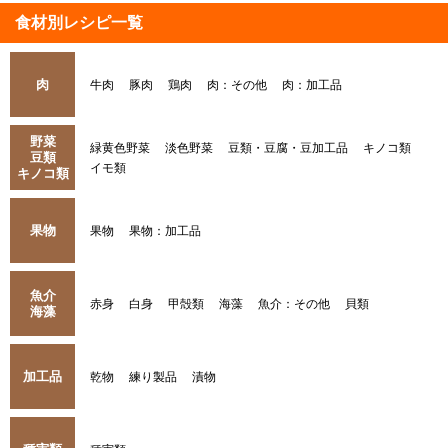
食材別レシピ一覧
肉
牛肉
豚肉
鶏肉
肉：その他
肉：加工品
野菜
緑黄色野菜
淡色野菜
豆類・豆腐・豆加工品
キノコ類
豆類
イモ類
キノコ類
果物
果物
果物：加工品
魚介
赤身
白身
甲殻類
海藻
魚介：その他
貝類
海藻
加工品
乾物
練り製品
漬物