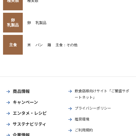
種実類
種実類
卵
卵
乳製品
乳製品
主食
米
パン
麺
主食：その他
商品情報
飲食店様向けサイト「ご繁盛サポ
ートネット」
キャンペーン
プライバシーポリシー
エンタメ・レシピ
推奨環境
サステナビリティ
ご利用規約
企業情報