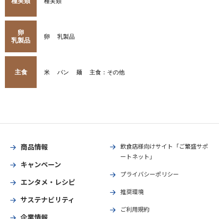
種実類
種実類
卵
卵
乳製品
乳製品
主食
米
パン
麺
主食：その他
商品情報
飲食店様向けサイト「ご繁盛サポ
ートネット」
キャンペーン
プライバシーポリシー
エンタメ・レシピ
推奨環境
サステナビリティ
ご利用規約
企業情報