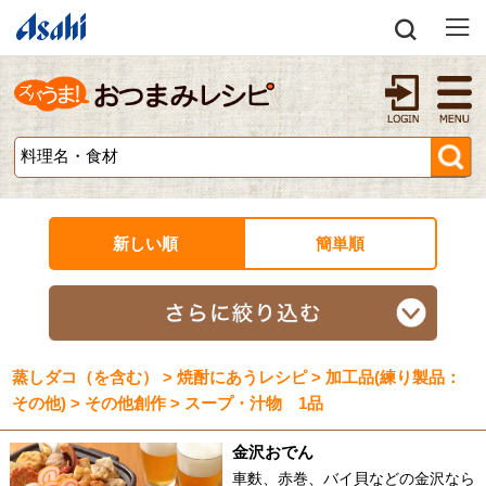
新しい順
簡単順
蒸しダコ（を含む） > 焼酎にあうレシピ > 加工品(練り製品：
その他) > その他創作 > スープ・汁物 1品
金沢おでん
車麩、赤巻、バイ貝などの金沢なら