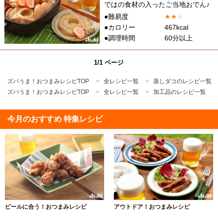
ではの食材の入ったご当地おでん♪
●難易度
★
★
★
●カロリー
467kcal
●調理時間
60分以上
1/1 ページ
ズバうま！おつまみレシピTOP
全レシピ一覧
蒸しダコのレシピ一覧
ズバうま！おつまみレシピTOP
全レシピ一覧
加工品のレシピ一覧
今月のおすすめ 特集レシピ
ビールに合う！おつまみレシピ
アウトドア！おつまみレシピ