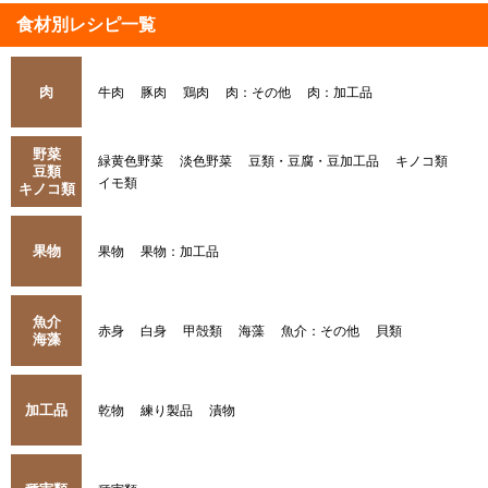
食材別レシピ一覧
肉
牛肉
豚肉
鶏肉
肉：その他
肉：加工品
野菜
緑黄色野菜
淡色野菜
豆類・豆腐・豆加工品
キノコ類
豆類
イモ類
キノコ類
果物
果物
果物：加工品
魚介
赤身
白身
甲殻類
海藻
魚介：その他
貝類
海藻
加工品
乾物
練り製品
漬物