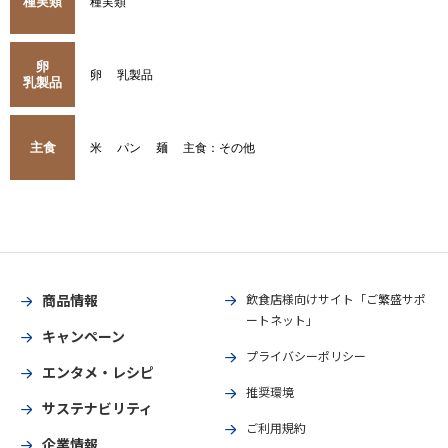
種実類
種実類
卵
卵
乳製品
乳製品
主食
米
パン
麺
主食：その他
商品情報
飲食店様向けサイト「ご繁盛サポ
ートネット」
キャンペーン
プライバシーポリシー
エンタメ・レシピ
推奨環境
サステナビリティ
ご利用規約
企業情報