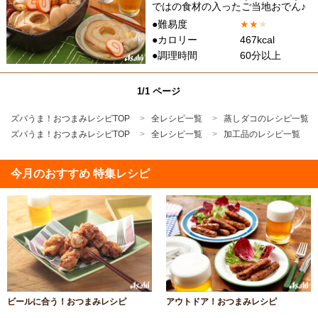
ではの食材の入ったご当地おでん♪
●難易度
★
★
★
●カロリー
467kcal
●調理時間
60分以上
1/1 ページ
ズバうま！おつまみレシピTOP
全レシピ一覧
蒸しダコのレシピ一覧
ズバうま！おつまみレシピTOP
全レシピ一覧
加工品のレシピ一覧
今月のおすすめ 特集レシピ
ビールに合う！おつまみレシピ
アウトドア！おつまみレシピ