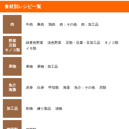
食材別レシピ一覧
肉
牛肉
豚肉
鶏肉
肉：その他
肉：加工品
野菜
緑黄色野菜
淡色野菜
豆類・豆腐・豆加工品
キノコ類
豆類
イモ類
キノコ類
果物
果物
果物：加工品
魚介
赤身
白身
甲殻類
海藻
魚介：その他
貝類
海藻
加工品
乾物
練り製品
漬物