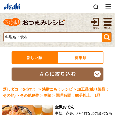
新しい順
簡単順
蒸しダコ（を含む） > 焼酎にあうレシピ > 加工品(練り製品：
その他) > その他創作 > 副菜 > 調理時間：60分以上 1品
金沢おでん
車麩、赤巻、バイ貝などの金沢なら