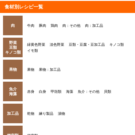
食材別レシピ一覧
肉
牛肉
豚肉
鶏肉
肉：その他
肉：加工品
野菜
緑黄色野菜
淡色野菜
豆類・豆腐・豆加工品
キノコ類
豆類
イモ類
キノコ類
果物
果物
果物：加工品
魚介
赤身
白身
甲殻類
海藻
魚介：その他
貝類
海藻
加工品
乾物
練り製品
漬物