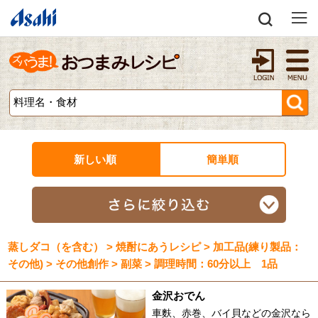
新しい順
簡単順
蒸しダコ（を含む） > 焼酎にあうレシピ > 加工品(練り製品：
その他) > その他創作 > 副菜 > 調理時間：60分以上 1品
金沢おでん
車麩、赤巻、バイ貝などの金沢なら