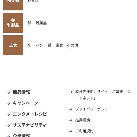
種実類
種実類
卵
卵
乳製品
乳製品
主食
米
パン
麺
主食：その他
商品情報
飲食店様向けサイト「ご繁盛サポ
ートネット」
キャンペーン
プライバシーポリシー
エンタメ・レシピ
推奨環境
サステナビリティ
ご利用規約
企業情報