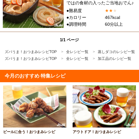
ではの食材の入ったご当地おでん♪
●難易度
★
★
★
●カロリー
467kcal
●調理時間
60分以上
1/1 ページ
ズバうま！おつまみレシピTOP
全レシピ一覧
蒸しダコのレシピ一覧
ズバうま！おつまみレシピTOP
全レシピ一覧
加工品のレシピ一覧
今月のおすすめ 特集レシピ
ビールに合う！おつまみレシピ
アウトドア！おつまみレシピ