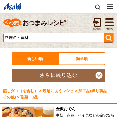
新しい順
簡単順
蒸しダコ（を含む） > 焼酎にあうレシピ > 加工品(練り製品：
その他) > 副菜 1品
金沢おでん
車麩、赤巻、バイ貝などの金沢なら