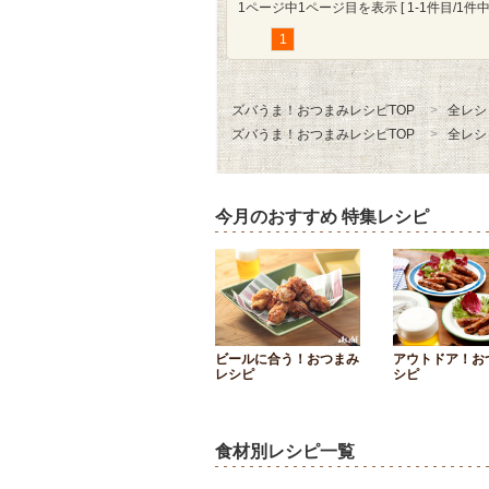
1ページ中1ページ目を表示 [ 1-1件目/1件中 
1
ズバうま！おつまみレシピTOP
全レシ
ズバうま！おつまみレシピTOP
全レシ
今月のおすすめ 特集レシピ
ビールに合う！おつまみ
アウトドア！お
レシピ
シピ
食材別レシピ一覧