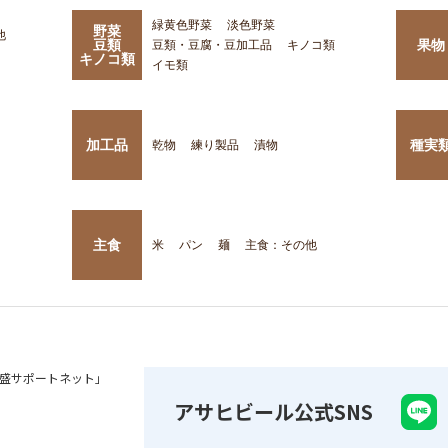
緑黄色野菜
淡色野菜
野菜
他
豆類
果物
豆類・豆腐・豆加工品
キノコ類
キノコ類
イモ類
加工品
種実
乾物
練り製品
漬物
主食
米
パン
麺
主食：その他
盛サポートネット」
アサヒビール公式SNS