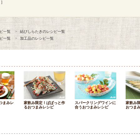
]
ピ一覧
結びしらたきのレシピ一覧
ピ一覧
加工品のレシピ一覧
つまみレ
家飲み限定！ぱぱっと作
スパークリングワインに
家飲み
るおつまみレシピ
合うおつまみレシピ
おつま