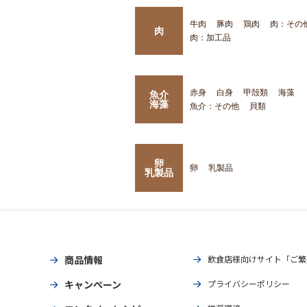
牛肉
豚肉
鶏肉
肉：その
肉
肉：加工品
赤身
白身
甲殻類
海藻
魚介
海藻
魚介：その他
貝類
卵
卵
乳製品
乳製品
商品情報
飲食店様向けサイト「ご繁
キャンペーン
プライバシーポリシー