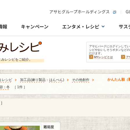
アサヒグループホールディングス
Gl
情報
キャンペーン
エンタメ・レシピ
サス
アサヒパークにログインしてい
シピやおいしそうボタンなどの
だけます。
MYレシピとは
ア
まみレシピをご紹介。
かんたん順（
うレシピ
加工品
(
練り製品
：
はんぺん
)
その他創作
節：冬
［ 1件 ］
]