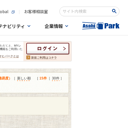
obal
お客様相談室
検索キーワード入力
テナビリティ
企業情報
ただくと、MYレ
機能をご利用いた
サヒパークとは
新規ご利用はコチラ
難易度）
｜
新しい順
［
15件
｜
30件
］