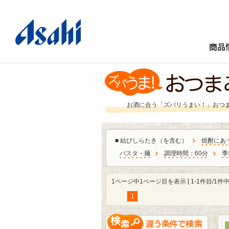
商品
お酒に合う「ズバリうまい！」おつ
■
結びしらたき（を含む）
焼酎にあ
パスタ・麺
調理時間：60分
季
1ページ中1ページ目を表示 [ 1-1件目/1件中 
1