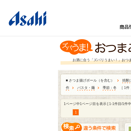
商品
お酒に合う「ズバリうまい！」おつ
■
さつま揚げボール（を含む）
焼酎
作
パスタ・麺
季節：冬
［ 1件
1ページ中1ページ目を表示 [ 1-1件目/1件中 
1