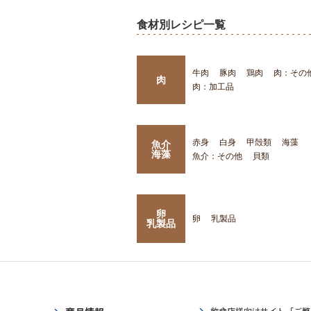
食材別レシピ一覧
牛肉
豚肉
鶏肉
肉：その
肉
肉：加工品
赤身
白身
甲殻類
海藻
魚介
海藻
魚介：その他
貝類
卵
卵
乳製品
乳製品
飲食店様向けサイト「ご繁