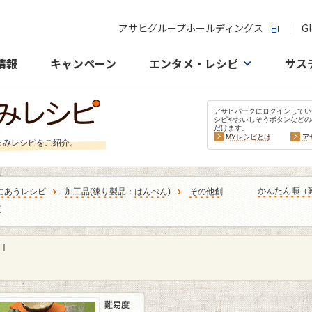
アサヒグループホールディングス
Gl
情報
キャンペーン
エンタメ・レシピ
サス
アサヒパークにログインしてい
シピやおいしそうボタンなどの
だけます。
MYレシピとは
ア
まみレシピをご紹介。
かんたん順（
にあうレシピ
加工品
(
練り製品
：
はんぺん
)
その他創
 ］
]