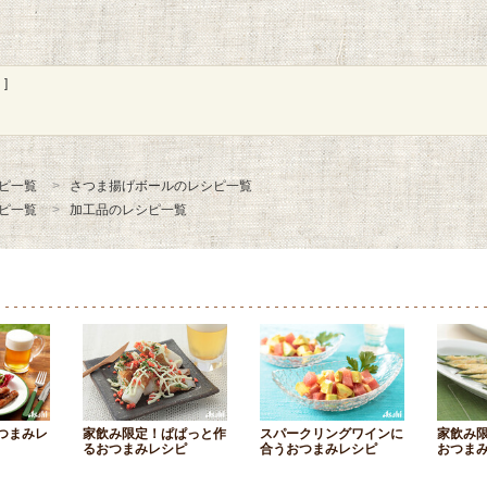
]
ピ一覧
さつま揚げボールのレシピ一覧
ピ一覧
加工品のレシピ一覧
つまみレ
家飲み限定！ぱぱっと作
スパークリングワインに
家飲み
るおつまみレシピ
合うおつまみレシピ
おつま