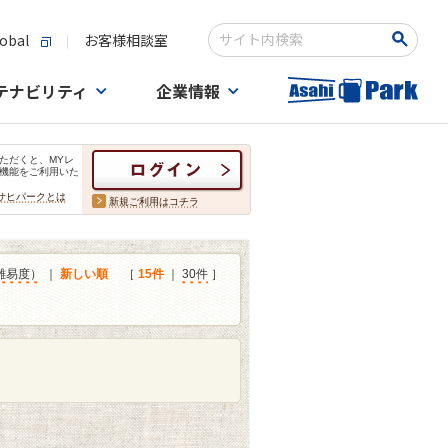
obal
お客様相談室
検索キーワード入力
テナビリティ
企業情報
ただくと、MYレ
機能をご利用いた
サヒパークとは
新規ご利用はコチラ
難易度）
｜
新しい順
［
15件
｜
30件
］