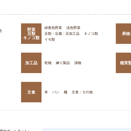
緑黄色野菜
淡色野菜
野菜
他
豆類
果物
豆類・豆腐・豆加工品
キノコ類
キノコ類
イモ類
加工品
種実
乾物
練り製品
漬物
主食
米
パン
麺
主食：その他
盛サポートネット」