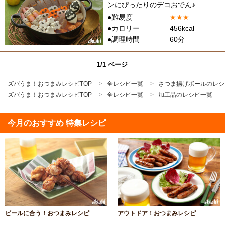
ンにぴったりのデコおでん♪
●難易度
★
★
★
●カロリー
456kcal
●調理時間
60分
1/1 ページ
ズバうま！おつまみレシピTOP
全レシピ一覧
さつま揚げボールのレシ
ズバうま！おつまみレシピTOP
全レシピ一覧
加工品のレシピ一覧
今月のおすすめ 特集レシピ
ビールに合う！おつまみレシピ
アウトドア！おつまみレシピ