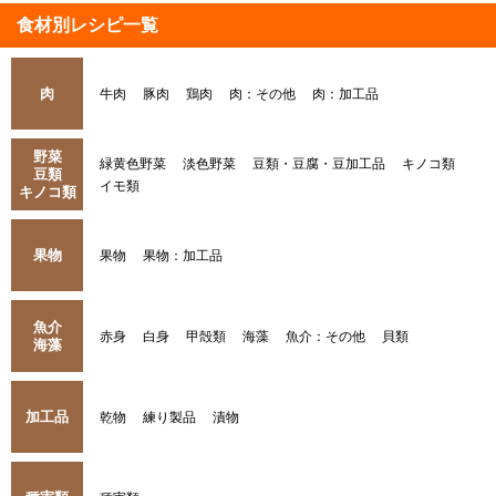
食材別レシピ一覧
肉
牛肉
豚肉
鶏肉
肉：その他
肉：加工品
野菜
緑黄色野菜
淡色野菜
豆類・豆腐・豆加工品
キノコ類
豆類
イモ類
キノコ類
果物
果物
果物：加工品
魚介
赤身
白身
甲殻類
海藻
魚介：その他
貝類
海藻
加工品
乾物
練り製品
漬物