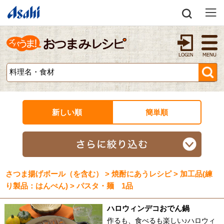
新しい順
簡単順
さつま揚げボール（を含む） > 焼酎にあうレシピ > 加工品(練
り製品：はんぺん) > パスタ・麺 1品
ハロウィンデコおでん鍋
作るも、食べるも楽しい♪ハロウィ