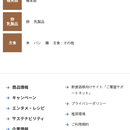
種実類
種実類
卵
卵
乳製品
乳製品
主食
米
パン
麺
主食：その他
商品情報
飲食店様向けサイト「ご繁盛サポ
ートネット」
キャンペーン
プライバシーポリシー
エンタメ・レシピ
推奨環境
サステナビリティ
ご利用規約
企業情報