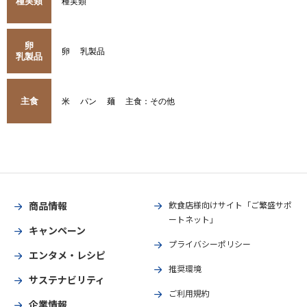
種実類
種実類
卵
卵
乳製品
乳製品
主食
米
パン
麺
主食：その他
商品情報
飲食店様向けサイト「ご繁盛サポ
ートネット」
キャンペーン
プライバシーポリシー
エンタメ・レシピ
推奨環境
サステナビリティ
ご利用規約
企業情報