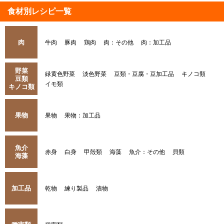
食材別レシピ一覧
肉
牛肉
豚肉
鶏肉
肉：その他
肉：加工品
野菜
緑黄色野菜
淡色野菜
豆類・豆腐・豆加工品
キノコ類
豆類
イモ類
キノコ類
果物
果物
果物：加工品
魚介
赤身
白身
甲殻類
海藻
魚介：その他
貝類
海藻
加工品
乾物
練り製品
漬物