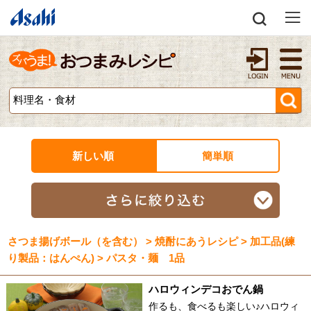
新しい順
簡単順
さつま揚げボール（を含む） > 焼酎にあうレシピ > 加工品(練
り製品：はんぺん) > パスタ・麺 1品
ハロウィンデコおでん鍋
作るも、食べるも楽しい♪ハロウィ