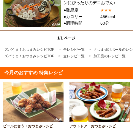
ンにぴったりのデコおでん♪
●難易度
★
★
★
●カロリー
456kcal
●調理時間
60分
1/1 ページ
ズバうま！おつまみレシピTOP
全レシピ一覧
さつま揚げボールのレシ
ズバうま！おつまみレシピTOP
全レシピ一覧
加工品のレシピ一覧
今月のおすすめ 特集レシピ
ビールに合う！おつまみレシピ
アウトドア！おつまみレシピ