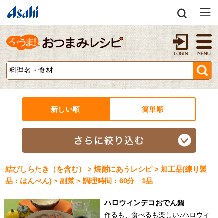
新しい順
簡単順
結びしらたき（を含む） > 焼酎にあうレシピ > 加工品(練り製
品：はんぺん) > 副菜 > 調理時間：60分 1品
ハロウィンデコおでん鍋
作るも、食べるも楽しい♪ハロウィ