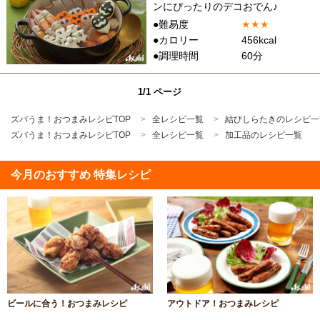
ンにぴったりのデコおでん♪
●難易度
★
★
★
●カロリー
456kcal
●調理時間
60分
1/1 ページ
ズバうま！おつまみレシピTOP
全レシピ一覧
結びしらたきのレシピ一
ズバうま！おつまみレシピTOP
全レシピ一覧
加工品のレシピ一覧
今月のおすすめ 特集レシピ
ビールに合う！おつまみレシピ
アウトドア！おつまみレシピ