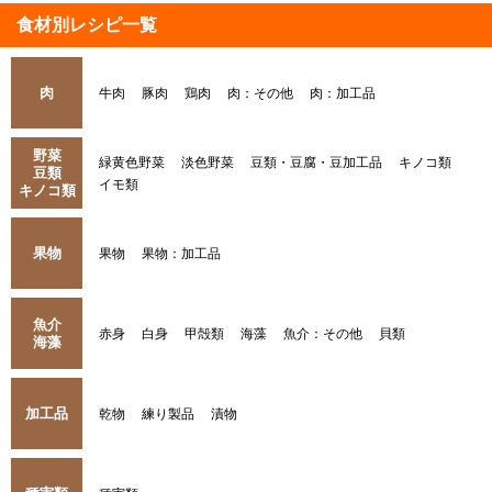
食材別レシピ一覧
肉
牛肉
豚肉
鶏肉
肉：その他
肉：加工品
野菜
緑黄色野菜
淡色野菜
豆類・豆腐・豆加工品
キノコ類
豆類
イモ類
キノコ類
果物
果物
果物：加工品
魚介
赤身
白身
甲殻類
海藻
魚介：その他
貝類
海藻
加工品
乾物
練り製品
漬物