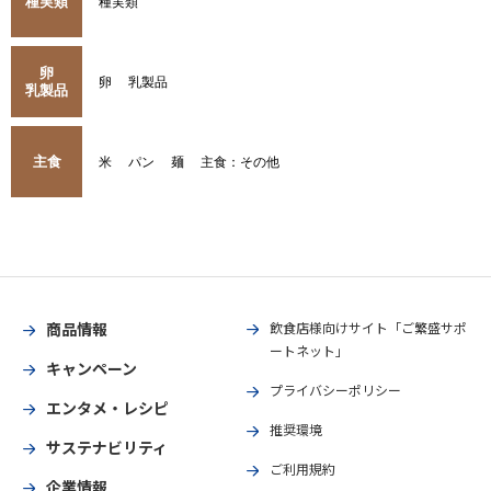
種実類
種実類
卵
卵
乳製品
乳製品
主食
米
パン
麺
主食：その他
商品情報
飲食店様向けサイト「ご繁盛サポ
ートネット」
キャンペーン
プライバシーポリシー
エンタメ・レシピ
推奨環境
サステナビリティ
ご利用規約
企業情報