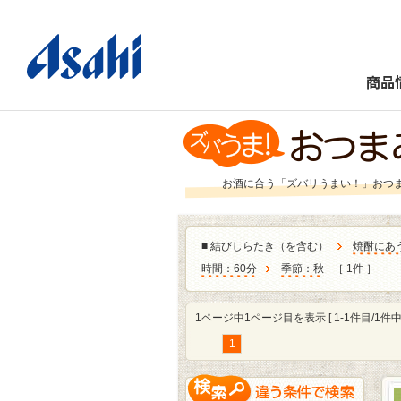
商品
お酒に合う「ズバリうまい！」おつ
■
結びしらたき（を含む）
焼酎にあ
時間：60分
季節：秋
［ 1件 ］
1ページ中1ページ目を表示 [ 1-1件目/1件中 
1