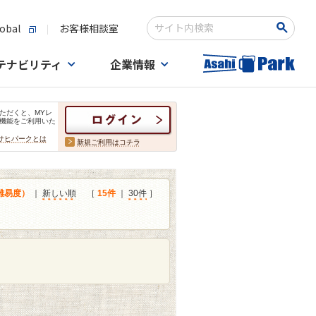
obal
お客様相談室
検索キーワード入力
テナビリティ
企業情報
ただくと、MYレ
機能をご利用いた
サヒパークとは
新規ご利用はコチラ
難易度）
｜
新しい順
［
15件
｜
30件
］