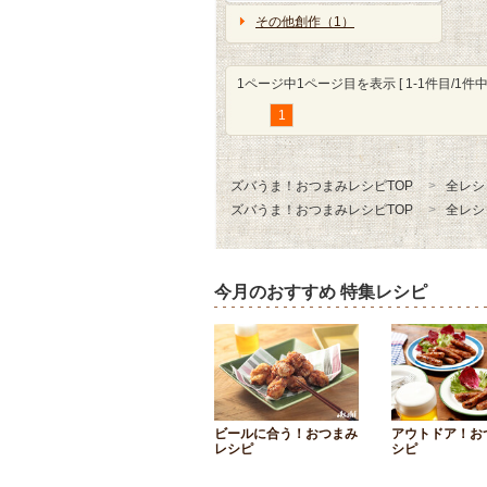
その他創作（1）
1ページ中1ページ目を表示 [ 1-1件目/1件中 
1
ズバうま！おつまみレシピTOP
全レシ
ズバうま！おつまみレシピTOP
全レシ
今月のおすすめ 特集レシピ
ビールに合う！おつまみ
アウトドア！お
レシピ
シピ