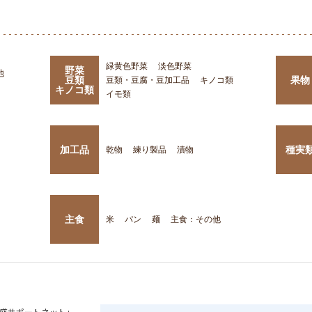
緑黄色野菜
淡色野菜
野菜
他
豆類
果物
豆類・豆腐・豆加工品
キノコ類
キノコ類
イモ類
加工品
種実
乾物
練り製品
漬物
主食
米
パン
麺
主食：その他
盛サポートネット」