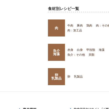
食材別レシピ一覧
牛肉
豚肉
鶏肉
肉：その
肉
肉：加工品
赤身
白身
甲殻類
海藻
魚介
海藻
魚介：その他
貝類
卵
卵
乳製品
乳製品
飲食店様向けサイト「ご繁