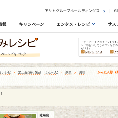
アサヒグループホールディングス
Gl
情報
キャンペーン
エンタメ・レシピ
サス
アサヒパークにログインしてい
シピやおいしそうボタンなどの
だけます。
MYレシピとは
ア
まみレシピをご紹介。
かんたん順（
うレシピ
加工品
(
練り製品
：
はんぺん
)
副菜
調理
]