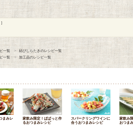
]
ピ一覧
結びしらたきのレシピ一覧
ピ一覧
加工品のレシピ一覧
つまみレ
家飲み限定！ぱぱっと作
スパークリングワインに
家飲み
るおつまみレシピ
合うおつまみレシピ
おつま