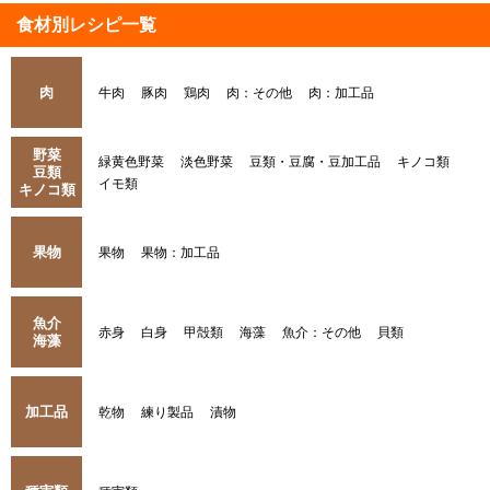
食材別レシピ一覧
肉
牛肉
豚肉
鶏肉
肉：その他
肉：加工品
野菜
緑黄色野菜
淡色野菜
豆類・豆腐・豆加工品
キノコ類
豆類
イモ類
キノコ類
果物
果物
果物：加工品
魚介
赤身
白身
甲殻類
海藻
魚介：その他
貝類
海藻
加工品
乾物
練り製品
漬物