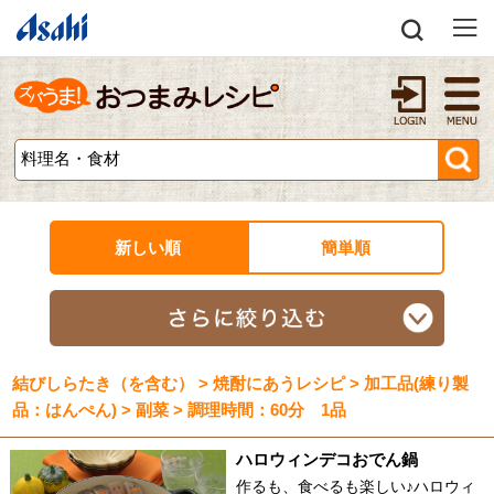
新しい順
簡単順
結びしらたき（を含む） > 焼酎にあうレシピ > 加工品(練り製
品：はんぺん) > 副菜 > 調理時間：60分 1品
ハロウィンデコおでん鍋
作るも、食べるも楽しい♪ハロウィ