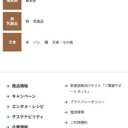
種実類
種実類
卵
卵
乳製品
乳製品
主食
米
パン
麺
主食：その他
商品情報
飲食店様向けサイト「ご繁盛サポ
ートネット」
キャンペーン
プライバシーポリシー
エンタメ・レシピ
推奨環境
サステナビリティ
ご利用規約
企業情報