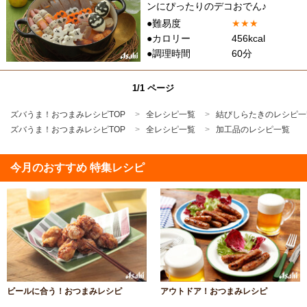
ンにぴったりのデコおでん♪
●難易度
★
★
★
●カロリー
456kcal
●調理時間
60分
1/1 ページ
ズバうま！おつまみレシピTOP
全レシピ一覧
結びしらたきのレシピ一
ズバうま！おつまみレシピTOP
全レシピ一覧
加工品のレシピ一覧
今月のおすすめ 特集レシピ
ビールに合う！おつまみレシピ
アウトドア！おつまみレシピ