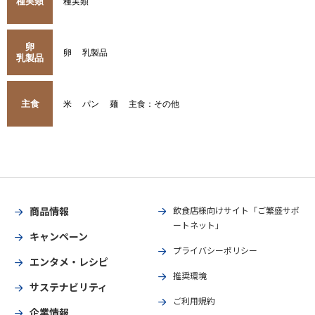
種実類
種実類
卵
卵
乳製品
乳製品
主食
米
パン
麺
主食：その他
商品情報
飲食店様向けサイト「ご繁盛サポ
ートネット」
キャンペーン
プライバシーポリシー
エンタメ・レシピ
推奨環境
サステナビリティ
ご利用規約
企業情報