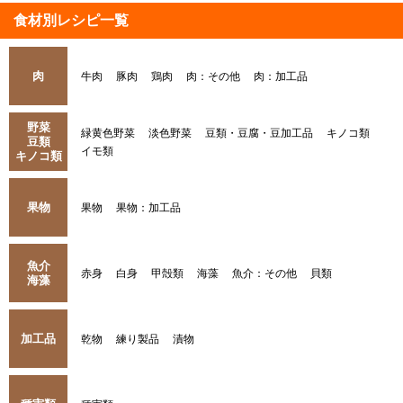
食材別レシピ一覧
肉
牛肉
豚肉
鶏肉
肉：その他
肉：加工品
野菜
緑黄色野菜
淡色野菜
豆類・豆腐・豆加工品
キノコ類
豆類
イモ類
キノコ類
果物
果物
果物：加工品
魚介
赤身
白身
甲殻類
海藻
魚介：その他
貝類
海藻
加工品
乾物
練り製品
漬物