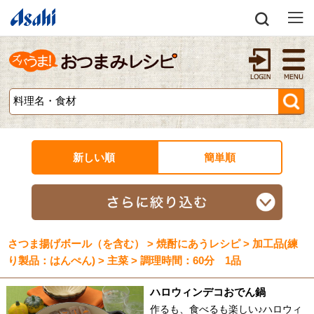
新しい順
簡単順
さつま揚げボール（を含む） > 焼酎にあうレシピ > 加工品(練
り製品：はんぺん) > 主菜 > 調理時間：60分 1品
ハロウィンデコおでん鍋
作るも、食べるも楽しい♪ハロウィ