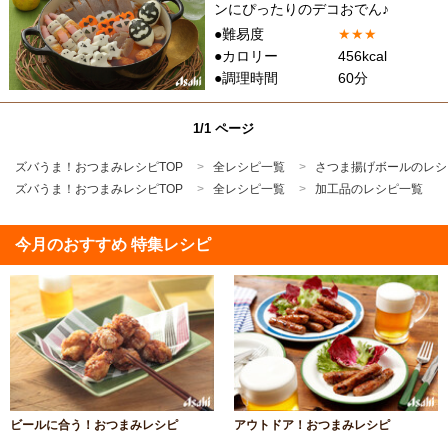
ンにぴったりのデコおでん♪
●難易度
★
★
★
●カロリー
456kcal
●調理時間
60分
1/1 ページ
ズバうま！おつまみレシピTOP
全レシピ一覧
さつま揚げボールのレシ
ズバうま！おつまみレシピTOP
全レシピ一覧
加工品のレシピ一覧
今月のおすすめ 特集レシピ
ビールに合う！おつまみレシピ
アウトドア！おつまみレシピ