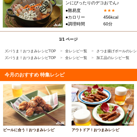
ンにぴったりのデコおでん♪
●難易度
★
★
★
●カロリー
456kcal
●調理時間
60分
1/1 ページ
ズバうま！おつまみレシピTOP
全レシピ一覧
さつま揚げボールのレシ
ズバうま！おつまみレシピTOP
全レシピ一覧
加工品のレシピ一覧
今月のおすすめ 特集レシピ
ビールに合う！おつまみレシピ
アウトドア！おつまみレシピ