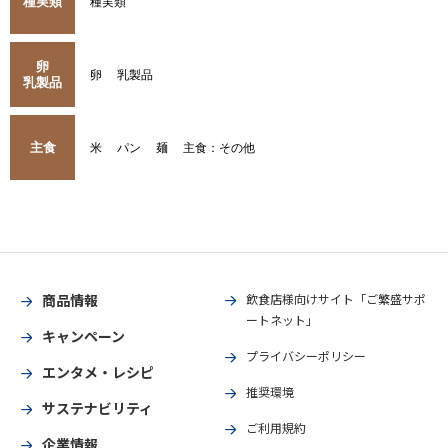
種実類
種実類
卵
卵
乳製品
乳製品
主食
米
パン
麺
主食：その他
商品情報
飲食店様向けサイト「ご繁盛サポ
ートネット」
キャンペーン
プライバシーポリシー
エンタメ・レシピ
推奨環境
サステナビリティ
ご利用規約
企業情報