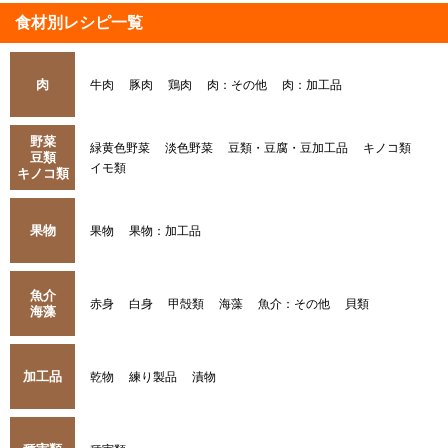
食材別レシピ一覧
肉
牛肉
豚肉
鶏肉
肉：その他
肉：加工品
野菜
緑黄色野菜
淡色野菜
豆類・豆腐・豆加工品
キノコ類
豆類
イモ類
キノコ類
果物
果物
果物：加工品
魚介
赤身
白身
甲殻類
海藻
魚介：その他
貝類
海藻
加工品
乾物
練り製品
漬物